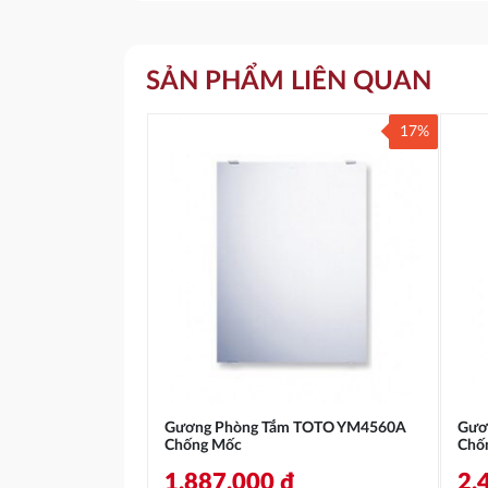
SẢN PHẨM LIÊN QUAN
17%
Gương Phòng Tắm TOTO YM4560A
Gươ
Chống Mốc
Chố
1.887.000
₫
2.