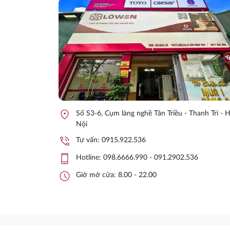
location_on
Số S3-6, Cụm làng nghề Tân Triều - Thanh Trì - 
Nội
phone_in_talk
Tư vấn:
0915.922.536
phone_iphone
Hotline:
098.6666.990 - 091.2902.536
schedule
Giờ mở cửa: 8.00 - 22.00