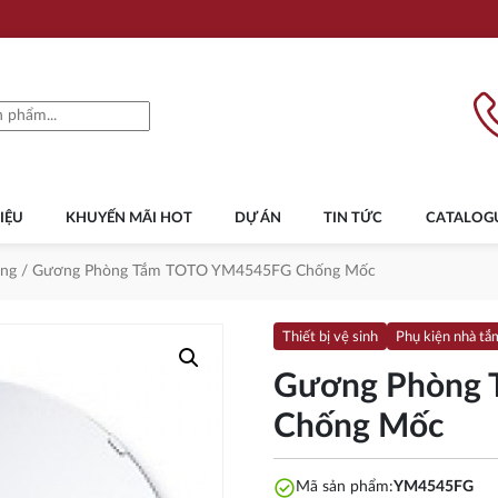
IỆU
KHUYẾN MÃI HOT
DỰ ÁN
TIN TỨC
CATALOG
ng
/ Gương Phòng Tắm TOTO YM4545FG Chống Mốc
Thiết bị vệ sinh
Phụ kiện nhà tắ
Gương Phòng
Chống Mốc
check_circle
Mã sản phẩm:
YM4545FG