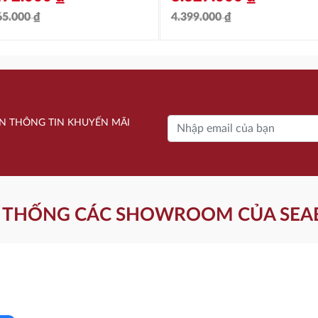
65.000
₫
4.399.000
₫
á
á
Giá
Giá
c
ện
gốc
hiện
là:
tại
965.000 ₫.
4.399.000 ₫.
là:
N THÔNG TIN KHUYẾN MÃI
472.000 ₫.
3.627.000 ₫.
 THỐNG CÁC SHOWROOM CỦA SEA