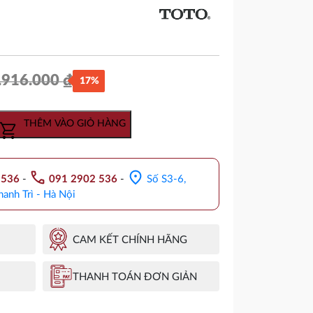
.916.000
₫
17%
Giá
Giá
gốc
hiện
THÊM VÀO GIỎ HÀNG
là:
tại
2.916.000 ₫.
là:
call
location_on
.536
-
091 2902 536
-
Số S3-6,
2.427.000 ₫.
hanh Trì - Hà Nội
CAM KẾT CHÍNH HÃNG
THANH TOÁN ĐƠN GIẢN