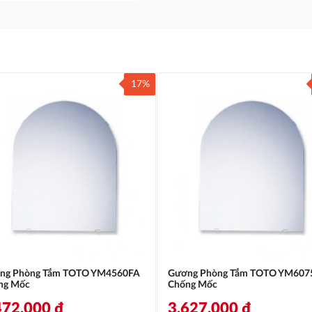
17%
ng Phòng Tắm TOTO YM4560FA
Gương Phòng Tắm TOTO YM607
ng Mốc
Chống Mốc
472.000
₫
3.627.000
₫