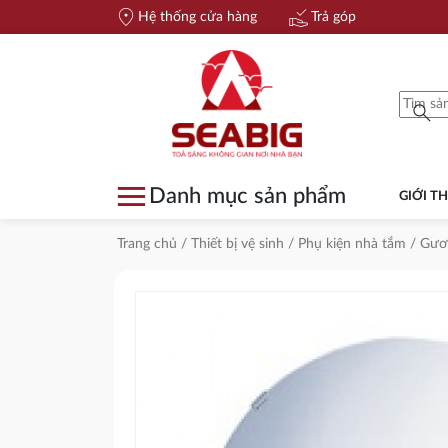
location_on
approval_delegation
Hệ thống cửa hàng
Trả góp
search
menu
Danh mục sản phẩm
GIỚI TH
Trang chủ
/
Thiết bị vệ sinh
/
Phụ kiện nhà tắm
/
Gươ