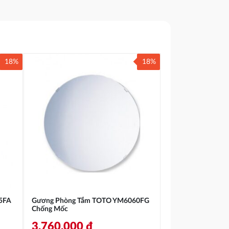
18%
18%
5FA
Gương Phòng Tắm TOTO YM6060FG
Chống Mốc
3.760.000
₫