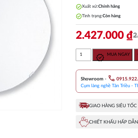
check_circle
Xuất xứ:
Chính hãng
check_circle
Tình trạng:
Còn hàng
2.427.000
₫
2
Gương
MUA NGAY
Phòng
Tắm
TOTO
call
YM4545FG
Showroom
-
0915.922
Chống
Cụm làng nghề Tân Triều - T
Mốc
số
lượng
GIAO HÀNG SIÊU TỐC
CHIẾT KHẤU HẤP DẪN