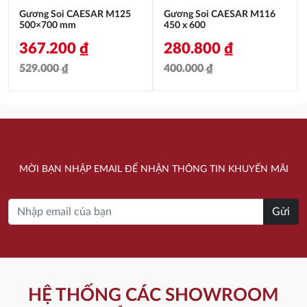
Gương Soi CAESAR M125
Gương Soi CAESAR M116
500×700 mm
450 x 600
367.200
₫
280.800
₫
529.000
₫
400.000
₫
Giá
Giá
Giá
Giá
gốc
hiện
gốc
hiện
là:
tại
là:
tại
529.000 ₫.
là:
400.000 ₫.
là:
MỜI BẠN NHẬP EMAIL ĐỂ NHẬN THÔNG TIN KHUYẾN MÃI
367.200 ₫.
280.800 ₫.
Gửi
HỆ THỐNG CÁC SHOWROOM