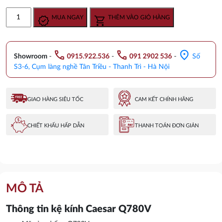
gốc
hiện
Kệ
MUA NGAY
THÊM VÀO GIỎ HÀNG
là:
tại
kính
302.000 ₫.
là:
Caesar
226.800 ₫.
Q780V
call
call
location_on
Cường
Showroom
-
0915.922.536
-
091 2902 536
-
Số
Lực
S3-6, Cụm làng nghề Tân Triều - Thanh Trì - Hà Nội
140
x
800
GIAO HÀNG SIÊU TỐC
CAM KẾT CHÍNH HÃNG
x
8
CHIẾT KHẤU HẤP DẪN
THANH TOÁN ĐƠN GIẢN
(mm)
số
lượng
MÔ TẢ
Thông tin kệ kính Caesar Q780V