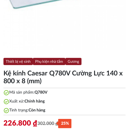
Thiết bị vệ sinh
Phụ kiện nhà tắm
Gương
Kệ kính Caesar Q780V Cường Lực 140 x
800 x 8 (mm)
check_circle
Mã sản phẩm:
Q780V
check_circle
Xuất xứ:
Chính hãng
check_circle
Tình trạng:
Còn hàng
226.800
₫
302.000
₫
25%
Giá
Giá