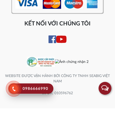
KẾT NỐI VỚI CHÚNG TÔI
WEBSITE ĐƯỢC VẬN HÀNH BỞI CÔNG TY TNHH SEABIG VIỆT
NAM
0986666990
Số ĐK: 010596762