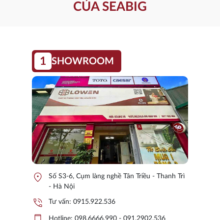
CỦA SEABIG
1
SHOWROOM
location_on
Số S3-6, Cụm làng nghề Tân Triều - Thanh Trì
- Hà Nội
phone_in_talk
Tư vấn:
0915.922.536
phone_iphone
Hotline:
098.6666.990 - 091.2902.536