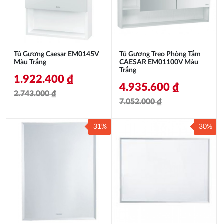
Tủ Gương Caesar EM0145V
Tủ Gương Treo Phòng Tắm
Màu Trắng
CAESAR EM01100V Màu
Trắng
1.922.400
₫
4.935.600
₫
2.743.000
₫
7.052.000
₫
Giá
Giá
Giá
Giá
gốc
hiện
31%
30%
gốc
hiện
là:
tại
là:
tại
2.743.000 ₫.
là:
7.052.000 ₫.
là:
1.922.400 ₫.
4.935.600 ₫.