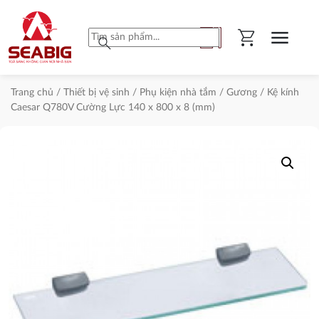
shopping_cart
menu
search
Trang chủ
/
Thiết bị vệ sinh
/
Phụ kiện nhà tắm
/
Gương
/ Kệ kính
Caesar Q780V Cường Lực 140 x 800 x 8 (mm)