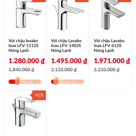
Vòi chậu lavabo
Vòi chậu Lavabo
Vòi chậu Lavabo
Inax LFV-1112S
Inax LFV-1402S
Inax LFV-612S
Nóng Lạnh
Nóng Lạnh
Nóng Lạnh
1.280.000
₫
1.495.000
₫
1.971.000
₫
1.840.000
₫
2.110.000
₫
3.210.000
₫
Giá
Giá
Giá
Giá
Giá
Giá
Đã bán: 26
Đã bán: 14
gốc
hiện
gốc
hiện
gốc
hiện
41%
là:
tại
là:
tại
là:
tại
1.840.000 ₫.
là:
2.110.000 ₫.
là:
3.210.000 ₫.
là:
1.280.000 ₫.
1.495.000 ₫.
1.971.000 ₫.