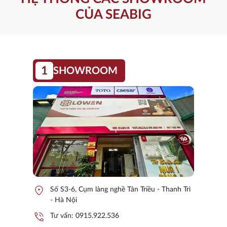
CỦA SEABIG
1
SHOWROOM
location_on
Số S3-6, Cụm làng nghề Tân Triều - Thanh Trì
- Hà Nội
phone_in_talk
Tư vấn:
0915.922.536