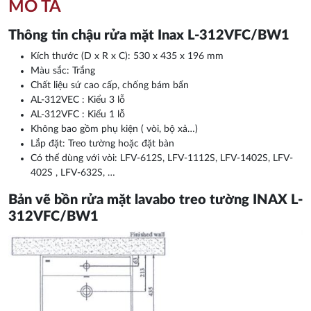
MÔ TẢ
Thông tin chậu rửa mặt Inax L-312VFC/BW1
Kích thước (D x R x C): 530 x 435 x 196 mm
Màu sắc: Trắng​
Chất liệu sứ cao cấp, chống bám bẩn
AL-312VEC : Kiểu 3 lỗ
AL-312VFC : Kiểu 1 lỗ
Không bao gồm phụ kiện ( vòi, bộ xả…)
Lắp đặt: Treo tường hoặc đặt bàn
Có thể dùng với vòi: LFV-612S, LFV-1112S, LFV-1402S, LFV-
402S , LFV-632S, …
Bản vẽ bồn rửa mặt lavabo treo tường INAX L-
312VFC/BW1