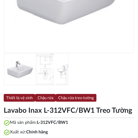
Thiết bị vệ sinh
Chậu rửa
Chậu rửa treo tường
Lavabo Inax L-312VFC/BW1 Treo Tường
check_circle
Mã sản phẩm:
L-312VFC/BW1
check_circle
Xuất xứ:
Chính hãng