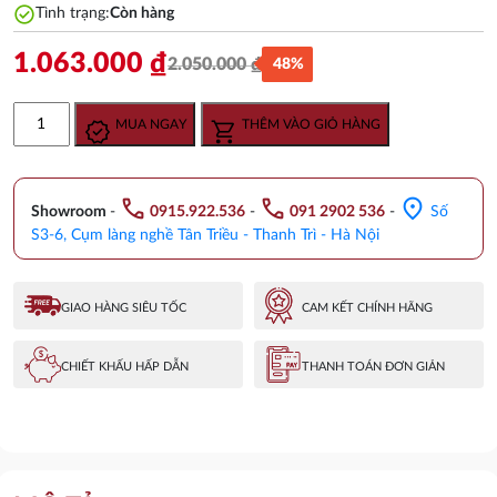
check_circle
Tình trạng:
Còn hàng
1.063.000
₫
2.050.000
₫
48%
Giá
Giá
gốc
hiện
Lavabo
MUA NGAY
THÊM VÀO GIỎ HÀNG
là:
tại
Inax
2.050.000 ₫.
là:
L-
1.063.000 ₫.
312VFC/BW1
call
call
location_on
Treo
Showroom
-
0915.922.536
-
091 2902 536
-
Số
Tường
S3-6, Cụm làng nghề Tân Triều - Thanh Trì - Hà Nội
số
lượng
GIAO HÀNG SIÊU TỐC
CAM KẾT CHÍNH HÃNG
CHIẾT KHẤU HẤP DẪN
THANH TOÁN ĐƠN GIẢN