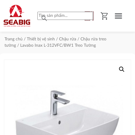
shopping_cart
menu
search
Trang chủ
/
Thiết bị vệ sinh
/
Chậu rửa
/
Chậu rửa treo
tường
/ Lavabo Inax L-312VFC/BW1 Treo Tường