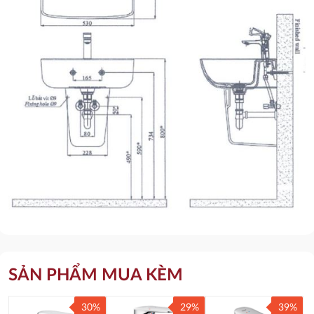
SẢN PHẨM MUA KÈM
30%
29%
39%