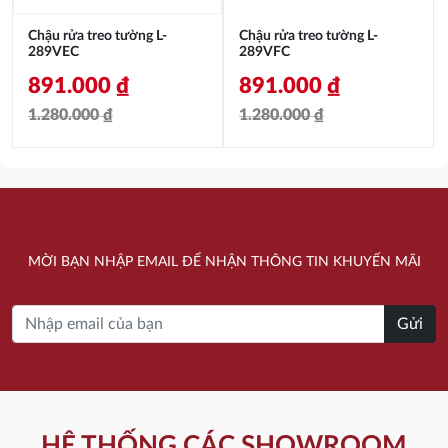
Chậu rửa treo tường L-
Chậu rửa treo tường L-
289VEC
289VFC
891.000
₫
891.000
₫
1.280.000
₫
1.280.000
₫
Giá
Giá
Giá
Giá
gốc
hiện
gốc
hiện
là:
tại
là:
tại
1.280.000 ₫.
là:
1.280.000 ₫.
là:
MỜI BẠN NHẬP EMAIL ĐỂ NHẬN THÔNG TIN KHUYẾN MÃI
891.000 ₫.
891.000 ₫.
Gửi
HỆ THỐNG CÁC SHOWROOM