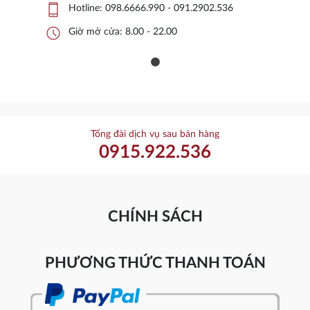
phone_iphone
Hotline:
098.6666.990 - 091.2902.536
schedule
Giờ mở cửa: 8.00 - 22.00
Tổng đài dịch vụ sau bán hàng
0915.922.536
CHÍNH SÁCH
PHƯƠNG THỨC THANH TOÁN