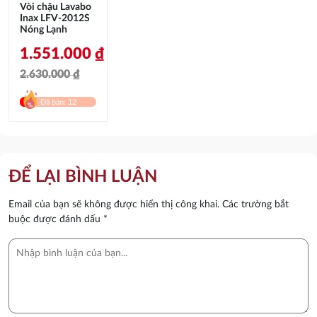
Vòi chậu Lavabo
Inax LFV-2012S
Nóng Lạnh
1.551.000
₫
2.630.000
₫
Giá
Giá
Đã bán: 12
gốc
hiện
là:
tại
2.630.000 ₫.
là:
ĐỂ LẠI BÌNH LUẬN
1.551.000 ₫.
Email của bạn sẽ không được hiển thị công khai.
Các trường bắt
buộc được đánh dấu
*