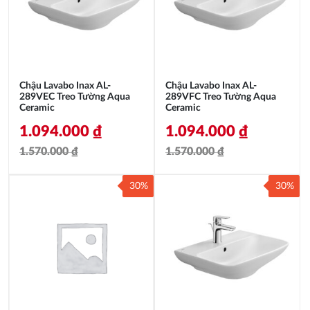
Chậu Lavabo Inax AL-
Chậu Lavabo Inax AL-
289VEC Treo Tường Aqua
289VFC Treo Tường Aqua
Ceramic
Ceramic
1.094.000
₫
1.094.000
₫
1.570.000
₫
1.570.000
₫
Giá
Giá
Giá
Giá
30%
30%
gốc
hiện
gốc
hiện
là:
tại
là:
tại
1.570.000 ₫.
là:
1.570.000 ₫.
là:
1.094.000 ₫.
1.094.000 ₫.