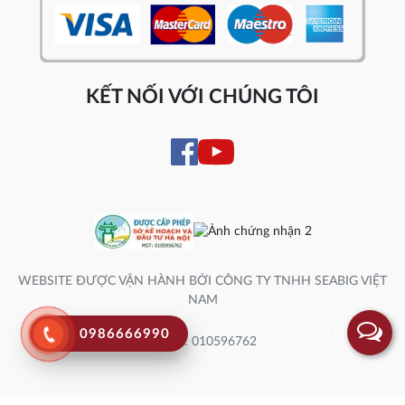
KẾT NỐI VỚI CHÚNG TÔI
WEBSITE ĐƯỢC VẬN HÀNH BỞI CÔNG TY TNHH SEABIG VIỆT
NAM
0986666990
Số ĐK: 010596762