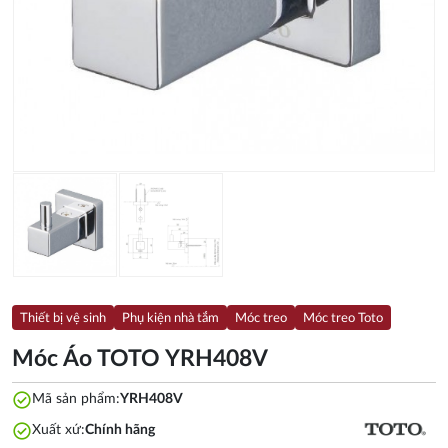
Thiết bị vệ sinh
Phụ kiện nhà tắm
Móc treo
Móc treo Toto
Móc Áo TOTO YRH408V
check_circle
Mã sản phẩm:
YRH408V
check_circle
Xuất xứ:
Chính hãng