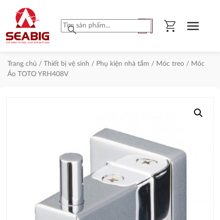
shopping_cart
menu
search
Trang chủ
/
Thiết bị vệ sinh
/
Phụ kiện nhà tắm
/
Móc treo
/ Móc
Áo TOTO YRH408V