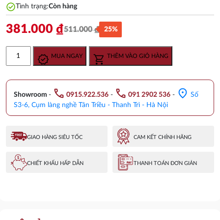
check_circle
Tình trạng:
Còn hàng
381.000
₫
511.000
₫
25%
Giá
Giá
gốc
hiện
Móc
MUA NGAY
THÊM VÀO GIỎ HÀNG
là:
tại
Áo
511.000 ₫.
là:
TOTO
381.000 ₫.
YRH408V
call
call
location_on
số
Showroom
-
0915.922.536
-
091 2902 536
-
Số
lượng
S3-6, Cụm làng nghề Tân Triều - Thanh Trì - Hà Nội
GIAO HÀNG SIÊU TỐC
CAM KẾT CHÍNH HÃNG
CHIẾT KHẤU HẤP DẪN
THANH TOÁN ĐƠN GIẢN