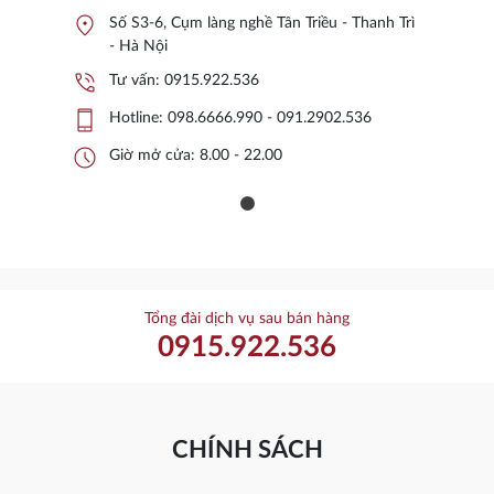
location_on
Số S3-6, Cụm làng nghề Tân Triều - Thanh Trì
- Hà Nội
phone_in_talk
Tư vấn:
0915.922.536
phone_iphone
Hotline:
098.6666.990 - 091.2902.536
schedule
Giờ mở cửa: 8.00 - 22.00
Tổng đài dịch vụ sau bán hàng
0915.922.536
CHÍNH SÁCH