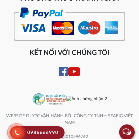
KẾT NỐI VỚI CHÚNG TÔI
WEBSITE ĐƯỢC VẬN HÀNH BỞI CÔNG TY TNHH SEABIG VIỆT
NAM
0986666990
Số ĐK: 010596762