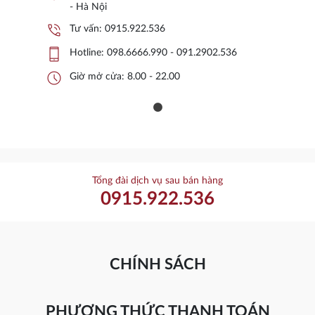
- Hà Nội
phone_in_talk
Tư vấn:
0915.922.536
phone_iphone
Hotline:
098.6666.990 - 091.2902.536
schedule
Giờ mở cửa: 8.00 - 22.00
Tổng đài dịch vụ sau bán hàng
0915.922.536
CHÍNH SÁCH
PHƯƠNG THỨC THANH TOÁN