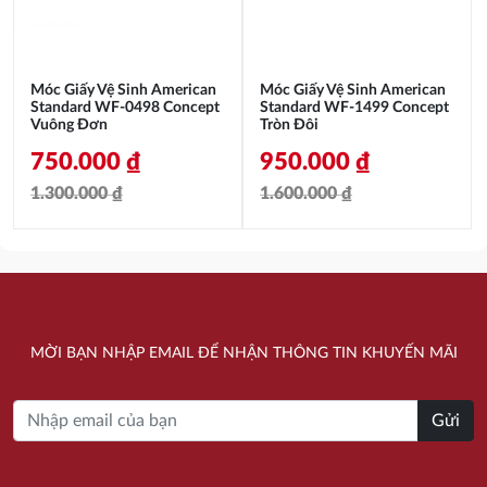
Móc Giấy Vệ Sinh American
Móc Giấy Vệ Sinh American
Standard WF-0498 Concept
Standard WF-1499 Concept
Vuông Đơn
Tròn Đôi
750.000
₫
950.000
₫
1.300.000
₫
1.600.000
₫
Giá
Giá
Giá
Giá
gốc
hiện
gốc
hiện
là:
tại
là:
tại
1.300.000 ₫.
là:
1.600.000 ₫.
là:
MỜI BẠN NHẬP EMAIL ĐỂ NHẬN THÔNG TIN KHUYẾN MÃI
750.000 ₫.
950.000 ₫.
Gửi