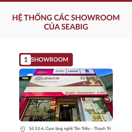
HỆ THỐNG CÁC SHOWROOM
CỦA SEABIG
1
SHOWROOM
location_on
Số S3-6, Cụm làng nghề Tân Triều - Thanh Trì