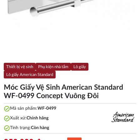
Thiết bị vệ sinh
Phụ kiện nhà tắm
Lô giấy
Lô giấy American Standard
Móc Giấy Vệ Sinh American Standard
WF-0499 Concept Vuông Đôi
check_circle
Mã sản phẩm:
WF-0499
check_circle
Xuất xứ:
Chính hãng
check_circle
Tình trạng:
Còn hàng