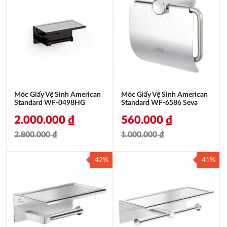
Móc Giấy Vệ Sinh American
Móc Giấy Vệ Sinh American
Standard WF-0498HG
Standard WF-6586 Seva
2.000.000
₫
560.000
₫
2.800.000
₫
1.000.000
₫
Giá
Giá
Giá
Giá
42%
41%
gốc
hiện
gốc
hiện
là:
tại
là:
tại
2.800.000 ₫.
là:
1.000.000 ₫.
là:
2.000.000 ₫.
560.000 ₫.