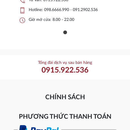
phone_in_talk
Tư vấn:
0915.922.536
phone_iphone
Hotline:
098.6666.990 - 091.2902.536
schedule
Giờ mở cửa: 8.00 - 22.00
Tổng đài dịch vụ sau bán hàng
0915.922.536
CHÍNH SÁCH
PHƯƠNG THỨC THANH TOÁN