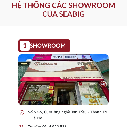
HỆ THỐNG CÁC SHOWROOM
CỦA SEABIG
1
SHOWROOM
location_on
Số S3-6, Cụm làng nghề Tân Triều - Thanh Trì
- Hà Nội