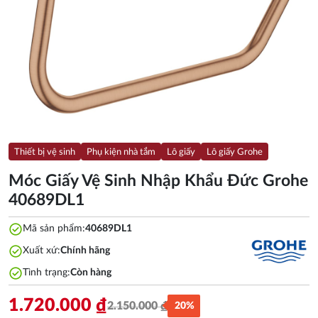
Thiết bị vệ sinh
Phụ kiện nhà tắm
Lô giấy
Lô giấy Grohe
Móc Giấy Vệ Sinh Nhập Khẩu Đức Grohe
40689DL1
check_circle
Mã sản phẩm:
40689DL1
check_circle
Xuất xứ:
Chính hãng
check_circle
Tình trạng:
Còn hàng
1.720.000
₫
2.150.000
₫
20%
Giá
Giá