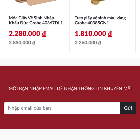
Móc Giấy Vệ Sinh Nhập
Treo giấy vệ sinh màu vàng
Khẩu Đức Grohe 40367DL1
Grohe 40385GN1
2.280.000
₫
1.810.000
₫
2.850.000
₫
2.260.000
₫
Giá
Giá
Giá
Giá
gốc
hiện
gốc
hiện
là:
tại
là:
tại
2.850.000 ₫.
là:
2.260.000 ₫.
là:
MỜI BẠN NHẬP EMAIL ĐỂ NHẬN THÔNG TIN KHUYẾN MÃI
2.280.000 ₫.
1.810.000 ₫.
Gửi