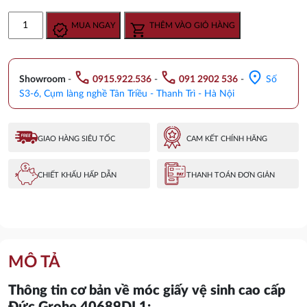
gốc
hiện
Móc
MUA NGAY
THÊM VÀO GIỎ HÀNG
là:
tại
Giấy
2.150.000 ₫.
là:
Vệ
1.720.000 ₫.
Sinh
call
call
location_on
Nhập
Showroom
-
0915.922.536
-
091 2902 536
-
Số
Khẩu
S3-6, Cụm làng nghề Tân Triều - Thanh Trì - Hà Nội
Đức
Grohe
40689DL1
GIAO HÀNG SIÊU TỐC
CAM KẾT CHÍNH HÃNG
số
lượng
CHIẾT KHẤU HẤP DẪN
THANH TOÁN ĐƠN GIẢN
MÔ TẢ
Thông tin cơ bản về móc giấy vệ sinh cao cấp