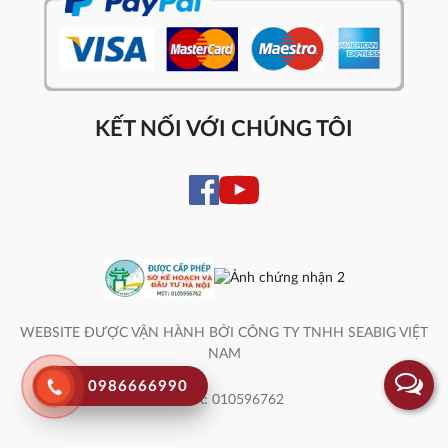
KẾT NỐI VỚI CHÚNG TÔI
WEBSITE ĐƯỢC VẬN HÀNH BỞI CÔNG TY TNHH SEABIG VIỆT
NAM
0986666990
Số ĐK: 010596762