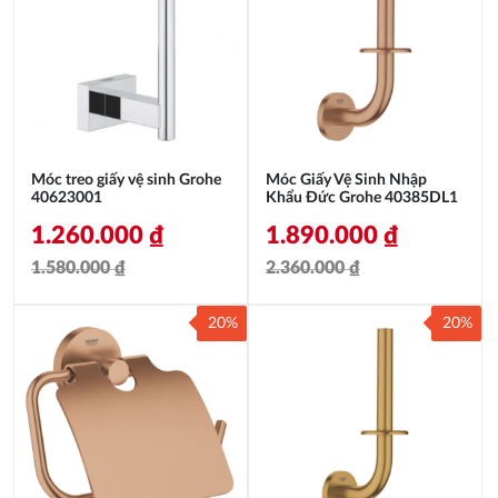
Móc treo giấy vệ sinh Grohe
Móc Giấy Vệ Sinh Nhập
40623001
Khẩu Đức Grohe 40385DL1
1.260.000
₫
1.890.000
₫
1.580.000
₫
2.360.000
₫
Giá
Giá
Giá
Giá
20%
20%
gốc
hiện
gốc
hiện
là:
tại
là:
tại
1.580.000 ₫.
là:
2.360.000 ₫.
là:
1.260.000 ₫.
1.890.000 ₫.