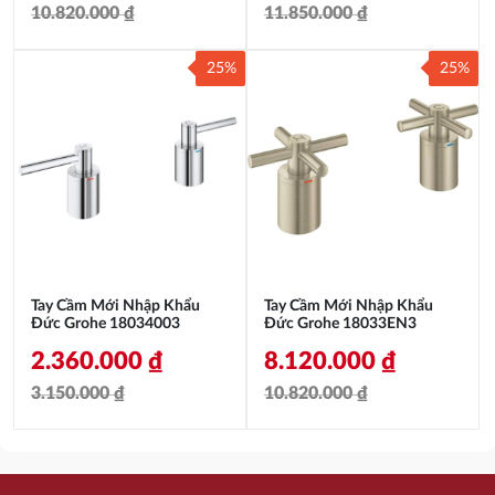
10.820.000
₫
11.850.000
₫
Giá
Giá
Giá
Giá
25%
25%
gốc
hiện
gốc
hiện
là:
tại
là:
tại
10.820.000 ₫.
là:
11.850.000 ₫.
là:
8.120.000 ₫.
8.890.000 ₫.
Tay Cầm Mới Nhập Khẩu
Tay Cầm Mới Nhập Khẩu
Đức Grohe 18034003
Đức Grohe 18033EN3
2.360.000
₫
8.120.000
₫
3.150.000
₫
10.820.000
₫
Giá
Giá
Giá
Giá
gốc
hiện
gốc
hiện