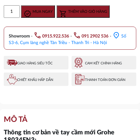
gốc
hiện
Tay
MUA NGAY
THÊM VÀO GIỎ HÀNG
là:
tại
Cầm
7.650.000 ₫.
là:
Mới
5.740.000 ₫.
Nhập
call
call
location_on
Khẩu
Showroom
-
0915.922.536
-
091 2902 536
-
Số
Đức
S3-6, Cụm làng nghề Tân Triều - Thanh Trì - Hà Nội
Grohe
18034EN3
số
GIAO HÀNG SIÊU TỐC
CAM KẾT CHÍNH HÃNG
lượng
CHIẾT KHẤU HẤP DẪN
THANH TOÁN ĐƠN GIẢN
MÔ TẢ
Thông tin cơ bản về tay cầm mới Grohe