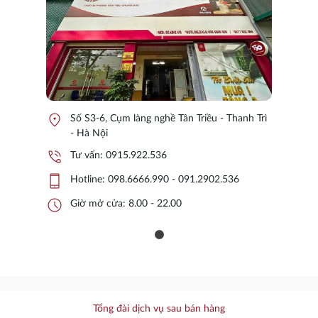
location_on
Số S3-6, Cụm làng nghề Tân Triều - Thanh Trì
- Hà Nội
phone_in_talk
Tư vấn:
0915.922.536
phone_iphone
Hotline:
098.6666.990 - 091.2902.536
schedule
Giờ mở cửa: 8.00 - 22.00
Tổng đài dịch vụ sau bán hàng