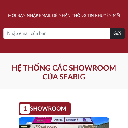
là:
tại
là:
tại
3.150.000 ₫.
là:
10.820.000 ₫.
là:
MỜI BẠN NHẬP EMAIL ĐỂ NHẬN THÔNG TIN KHUYẾN MÃI
2.360.000 ₫.
8.120.000 ₫.
Gửi
HỆ THỐNG CÁC SHOWROOM
CỦA SEABIG
1
SHOWROOM