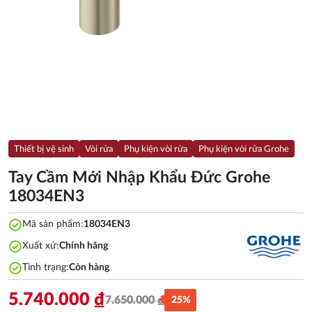
Thiết bị vệ sinh
Vòi rửa
Phụ kiện vòi rửa
Phụ kiện vòi rửa Grohe
Tay Cầm Mới Nhập Khẩu Đức Grohe
18034EN3
check_circle
Mã sản phẩm:
18034EN3
check_circle
Xuất xứ:
Chính hãng
check_circle
Tình trạng:
Còn hàng
5.740.000
₫
7.650.000
₫
25%
Giá
Giá