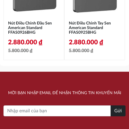
Nút Điều Chỉnh Đầu Sen
Nút Điều Chỉnh Tay Sen
American Standard
American Standard
FFAS0926BHG
FFAS0925BHG
2.880.000
₫
2.880.000
₫
5.800.000
₫
5.800.000
₫
Giá
Giá
Giá
Giá
gốc
hiện
gốc
hiện
là:
tại
là:
tại
5.800.000 ₫.
là:
5.800.000 ₫.
là:
MỜI BẠN NHẬP EMAIL ĐỂ NHẬN THÔNG TIN KHUYẾN MÃI
2.880.000 ₫.
2.880.000 ₫.
Gửi