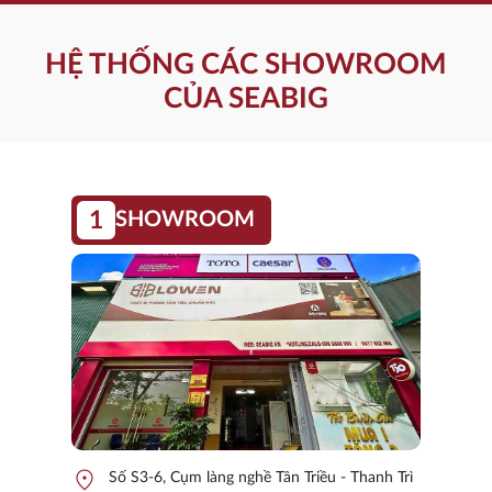
HỆ THỐNG CÁC SHOWROOM
CỦA SEABIG
1
SHOWROOM
location_on
Số S3-6, Cụm làng nghề Tân Triều - Thanh Trì