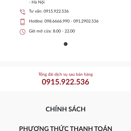
- Hà Nội
phone_in_talk
Tư vấn:
0915.922.536
phone_iphone
Hotline:
098.6666.990 - 091.2902.536
schedule
Giờ mở cửa: 8.00 - 22.00
Tổng đài dịch vụ sau bán hàng
0915.922.536
CHÍNH SÁCH
PHƯƠNG THỨC THANH TOÁN