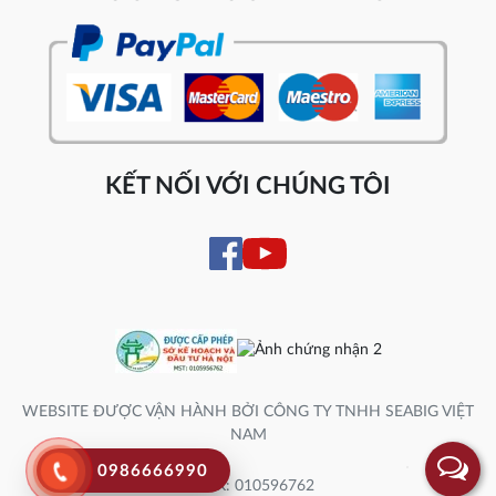
KẾT NỐI VỚI CHÚNG TÔI
WEBSITE ĐƯỢC VẬN HÀNH BỞI CÔNG TY TNHH SEABIG VIỆT
NAM
0986666990
Số ĐK: 010596762