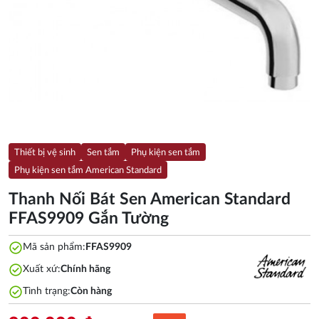
Thiết bị vệ sinh
Sen tắm
Phụ kiện sen tắm
Phụ kiện sen tắm American Standard
Thanh Nối Bát Sen American Standard
FFAS9909 Gắn Tường
check_circle
Mã sản phẩm:
FFAS9909
check_circle
Xuất xứ:
Chính hãng
check_circle
Tình trạng:
Còn hàng