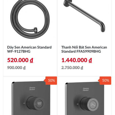
Dây Sen American Standard
Thanh Nối Bát Sen American
WF-9127BHG
Standard FFAS9909BHG
520.000
₫
1.440.000
₫
900.000
₫
2.750.000
₫
Giá
Giá
Giá
Giá
50%
50%
gốc
hiện
gốc
hiện
là:
tại
là:
tại
900.000 ₫.
là:
2.750.000 ₫.
là:
520.000 ₫.
1.440.000 ₫.