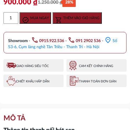
900.000
₫
1.250.000
₫
28%
Giá
Giá
gốc
hiện
Thanh
MUA NGAY
THÊM VÀO GIỎ HÀNG
là:
tại
Nối
1.250.000 ₫.
là:
Bát
900.000 ₫.
Sen
call
call
location_on
American
Showroom
-
0915.922.536
-
091 2902 536
-
Số
Standard
S3-6, Cụm làng nghề Tân Triều - Thanh Trì - Hà Nội
FFAS9909
Gắn
Tường
GIAO HÀNG SIÊU TỐC
CAM KẾT CHÍNH HÃNG
số
lượng
CHIẾT KHẤU HẤP DẪN
THANH TOÁN ĐƠN GIẢN
MÔ TẢ