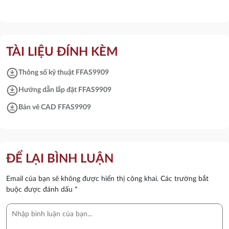
TÀI LIỆU ĐÍNH KÈM
download_for_offline
Thông số kỹ thuật FFAS9909
download_for_offline
Hướng dẫn lắp đặt FFAS9909
download_for_offline
Bản vẽ CAD FFAS9909
ĐỂ LẠI BÌNH LUẬN
Email của bạn sẽ không được hiển thị công khai.
Các trường bắt
buộc được đánh dấu
*