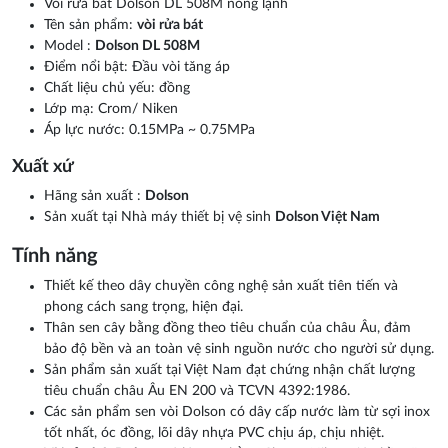
Vòi rửa bát Dolson DL 508M nóng lạnh
Tên sản phẩm:
vòi rửa bát
Model :
Dolson DL 508M
Điểm nổi bật: Đầu vòi tăng áp
Chất liệu chủ yếu: đồng
Lớp mạ: Crom/ Niken
Áp lực nước: 0.15MPa ~ 0.75MPa
Xuất xứ
Hãng sản xuất :
Dolson
Sản xuất tại Nhà máy thiết bị vệ sinh
Dolson Việt Nam
Tính năng
Thiết kế theo dây chuyền công nghệ sản xuất tiên tiến và
phong cách sang trọng, hiện đại.
Thân sen cây bằng đồng theo tiêu chuẩn của châu Âu, đảm
bảo độ bền và an toàn vệ sinh nguồn nước cho người sử dụng.
Sản phẩm sản xuất tại Việt Nam đạt chứng nhận chất lượng
tiêu chuẩn châu Âu EN 200 và TCVN 4392:1986.
Các sản phẩm sen vòi Dolson có dây cấp nước làm từ sợi inox
tốt nhất, óc đồng, lõi dây nhựa PVC chịu áp, chịu nhiệt.