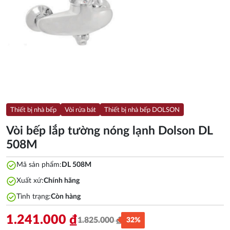
Thiết bị nhà bếp
Vòi rửa bát
Thiết bị nhà bếp DOLSON
Vòi bếp lắp tường nóng lạnh Dolson DL
508M
check_circle
Mã sản phẩm:
DL 508M
check_circle
Xuất xứ:
Chính hãng
check_circle
Tình trạng:
Còn hàng
1.241.000
₫
1.825.000
₫
32%
Giá
Giá