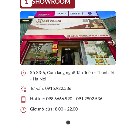
1
SHOWROOM
location_on
Số S3-6, Cụm làng nghề Tân Triều - Thanh Trì
- Hà Nội
phone_in_talk
Tư vấn:
0915.922.536
phone_iphone
Hotline:
098.6666.990 - 091.2902.536
schedule
Giờ mở cửa: 8.00 - 22.00