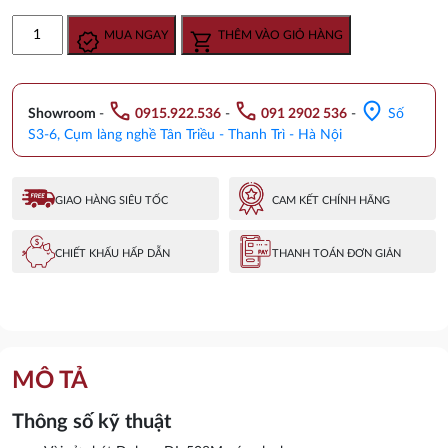
gốc
hiện
Vòi
MUA NGAY
THÊM VÀO GIỎ HÀNG
là:
tại
bếp
1.825.000 ₫.
là:
lắp
1.241.000 ₫.
tường
call
call
location_on
nóng
Showroom
-
0915.922.536
-
091 2902 536
-
Số
lạnh
S3-6, Cụm làng nghề Tân Triều - Thanh Trì - Hà Nội
Dolson
DL
508M
GIAO HÀNG SIÊU TỐC
CAM KẾT CHÍNH HÃNG
số
lượng
CHIẾT KHẤU HẤP DẪN
THANH TOÁN ĐƠN GIẢN
MÔ TẢ
Thông số kỹ thuật