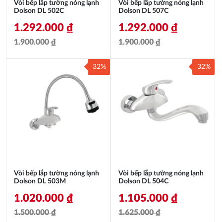
Vòi bếp lắp tường nóng lạnh
Vòi bếp lắp tường nóng lạnh
Dolson DL 502C
Dolson DL 507C
1.292.000
₫
1.292.000
₫
1.900.000
₫
1.900.000
₫
Giá
Giá
Giá
Giá
32%
32%
gốc
hiện
gốc
hiện
là:
tại
là:
tại
1.900.000 ₫.
là:
1.900.000 ₫.
là:
1.292.000 ₫.
1.292.000 ₫.
Vòi bếp lắp tường nóng lạnh
Vòi bếp lắp tường nóng lạnh
Dolson DL 503M
Dolson DL 504C
1.020.000
₫
1.105.000
₫
1.500.000
₫
1.625.000
₫