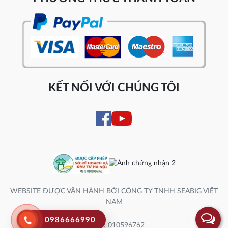
KẾT NỐI VỚI CHÚNG TÔI
WEBSITE ĐƯỢC VẬN HÀNH BỞI CÔNG TY TNHH SEABIG VIỆT
NAM
0986666990
Số ĐK: 010596762