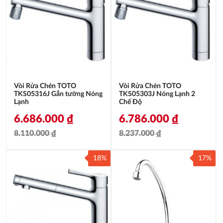
Vòi Rửa Chén TOTO
Vòi Rửa Chén TOTO
TKS05316J Gắn tường Nóng
TKS05303J Nóng Lạnh 2
Lạnh
Chế Độ
6.686.000
₫
6.786.000
₫
8.110.000
₫
8.237.000
₫
Giá
Giá
Giá
Giá
18%
17%
gốc
hiện
gốc
hiện
là:
tại
là:
tại
8.110.000 ₫.
là:
8.237.000 ₫.
là:
6.686.000 ₫.
6.786.000 ₫.