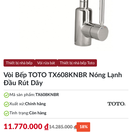
Thiết bị nhà bếp
Vòi rửa bát
Thiết bị nhà bếp Toto
Vòi Bếp TOTO TX608KNBR Nóng Lạnh
Đầu Rút Dây
check_circle
Mã sản phẩm:
TX608KNBR
check_circle
Xuất xứ:
Chính hãng
check_circle
Tình trạng:
Còn hàng
11.770.000
₫
14.285.000
₫
18%
Giá
Giá