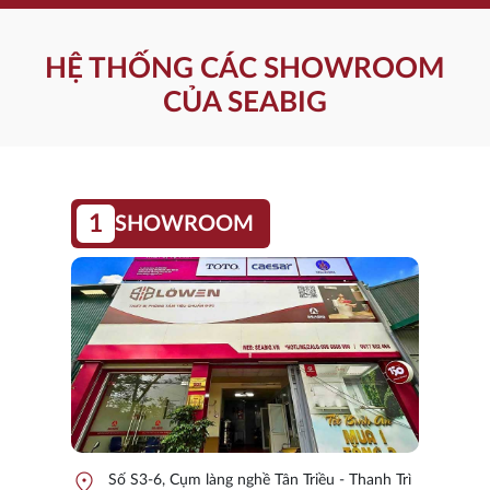
HỆ THỐNG CÁC SHOWROOM
CỦA SEABIG
1
SHOWROOM
location_on
Số S3-6, Cụm làng nghề Tân Triều - Thanh Trì