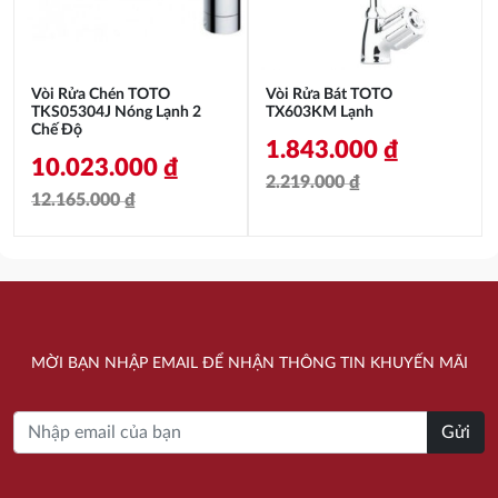
Vòi Rửa Chén TOTO
Vòi Rửa Bát TOTO
TKS05304J Nóng Lạnh 2
TX603KM Lạnh
Chế Độ
1.843.000
₫
10.023.000
₫
2.219.000
₫
12.165.000
₫
Giá
Giá
Giá
Giá
gốc
hiện
gốc
hiện
là:
tại
là:
tại
2.219.000 ₫.
là:
12.165.000 ₫.
là:
1.843.000 ₫.
MỜI BẠN NHẬP EMAIL ĐỂ NHẬN THÔNG TIN KHUYẾN MÃI
10.023.000 ₫.
Gửi