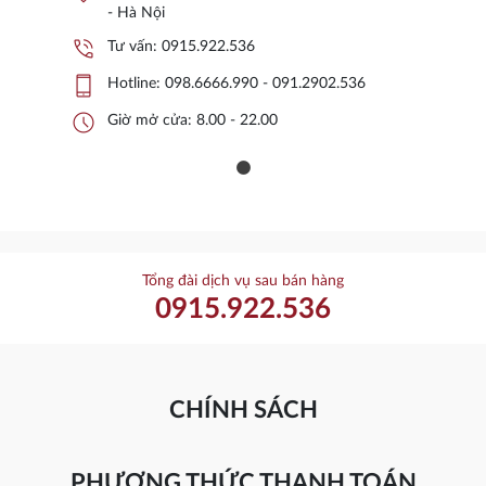
- Hà Nội
phone_in_talk
Tư vấn:
0915.922.536
phone_iphone
Hotline:
098.6666.990 - 091.2902.536
schedule
Giờ mở cửa: 8.00 - 22.00
Tổng đài dịch vụ sau bán hàng
0915.922.536
CHÍNH SÁCH
PHƯƠNG THỨC THANH TOÁN