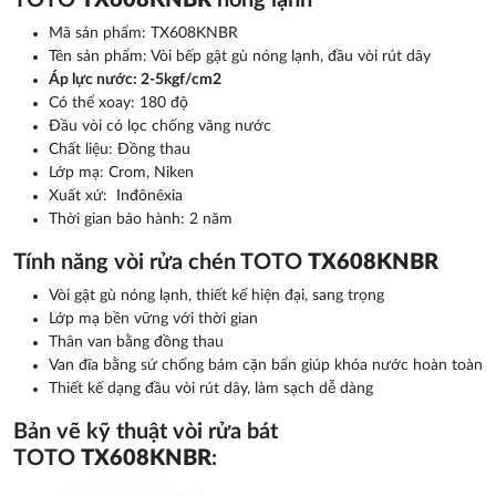
TOTO
TX608KNBR
nóng lạnh
Mã sản phẩm: TX608KNBR
Tên sản phẩm: Vòi bếp gật gù nóng lạnh, đầu vòi rút dây
Áp lực nước: 2-5kgf/cm2
Có thể xoay: 180 độ
Đầu vòi có lọc chống văng nước
Chất liệu: Đồng thau
Lớp mạ: Crom, Niken
Xuất xứ: Inđônêxia
Thời gian bảo hành: 2 năm
Tính năng vòi rửa chén TOTO
TX608KNBR
Vòi gật gù nóng lạnh, thiết kế hiện đại, sang trọng
Lớp mạ bền vững với thời gian
Thân van bằng đồng thau
Van đĩa bằng sứ chống bám cặn bẩn giúp khóa nước hoàn toàn
Thiết kế dạng đầu vòi rút dây, làm sạch dễ dàng
Bản vẽ kỹ thuật vòi rửa bát
TOTO
TX608KNBR
: