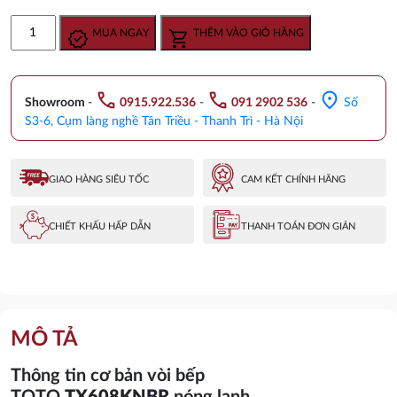
gốc
hiện
Vòi
MUA NGAY
THÊM VÀO GIỎ HÀNG
là:
tại
Bếp
14.285.000 ₫.
là:
TOTO
11.770.000 ₫.
TX608KNBR
call
call
location_on
Nóng
Showroom
-
0915.922.536
-
091 2902 536
-
Số
Lạnh
S3-6, Cụm làng nghề Tân Triều - Thanh Trì - Hà Nội
Đầu
Rút
Dây
GIAO HÀNG SIÊU TỐC
CAM KẾT CHÍNH HÃNG
số
lượng
CHIẾT KHẤU HẤP DẪN
THANH TOÁN ĐƠN GIẢN
MÔ TẢ
Thông tin cơ bản vòi bếp