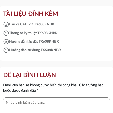
TÀI LIỆU ĐÍNH KÈM
download_for_offline
Bản vẽ CAD 2D TX608KNBR
download_for_offline
Thông số kỹ thuật TX608KNBR
download_for_offline
Hướng dẫn lắp đặt TX608KNBR
download_for_offline
Hướng dẫn sử dụng TX608KNBR
ĐỂ LẠI BÌNH LUẬN
Email của bạn sẽ không được hiển thị công khai.
Các trường bắt
buộc được đánh dấu
*