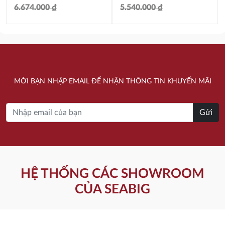
6.674.000
₫
5.540.000
₫
Giá
Giá
Giá
Giá
gốc
hiện
gốc
hiện
là:
tại
là:
tại
6.674.000 ₫.
là:
5.540.000 ₫.
là:
MỜI BẠN NHẬP EMAIL ĐỂ NHẬN THÔNG TIN KHUYẾN MÃI
5.006.880 ₫.
4.151.520 ₫.
Gửi
HỆ THỐNG CÁC SHOWROOM
CỦA SEABIG