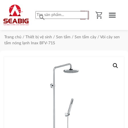
shopping_cart
menu
search
Trang chủ
/
Thiết bị vệ sinh
/
Sen tắm
/
Sen tắm cây
/ Vòi cây sen
tắm nóng lạnh Inax BFV-71S