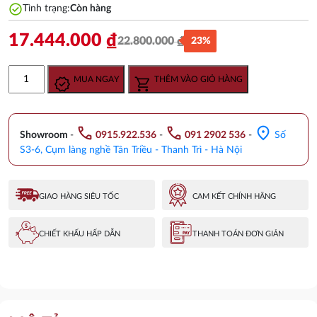
check_circle
Tình trạng:
Còn hàng
17.444.000
₫
22.800.000
₫
23%
Giá
Giá
gốc
hiện
Vòi
MUA NGAY
THÊM VÀO GIỎ HÀNG
là:
tại
cây
22.800.000 ₫.
là:
sen
17.444.000 ₫.
tắm
call
call
location_on
nóng
Showroom
-
0915.922.536
-
091 2902 536
-
Số
lạnh
S3-6, Cụm làng nghề Tân Triều - Thanh Trì - Hà Nội
Inax
BFV-
71S
GIAO HÀNG SIÊU TỐC
CAM KẾT CHÍNH HÃNG
số
lượng
CHIẾT KHẤU HẤP DẪN
THANH TOÁN ĐƠN GIẢN