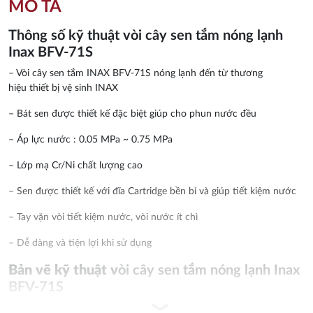
MÔ TẢ
Thông số kỹ thuật vòi cây sen tắm nóng lạnh
Inax BFV-71S
– Vòi cây sen tắm INAX BFV-71S nóng lạnh đến từ thương
hiệu thiết bị vệ sinh INAX
– Bát sen được thiết kế đặc biệt giúp cho phun nước đều
– Áp lực nước : 0.05 MPa ~ 0.75 MPa
– Lớp mạ Cr/Ni chất lượng cao
– Sen được thiết kế với đĩa Cartridge bền bỉ và giúp tiết kiệm nước
– Tay vặn vòi tiết kiệm nước, vòi nước ít chì
– Dễ dàng và tiện lợi khi sử dụng
Bản vẽ kỹ thuật v
òi cây sen tắm nóng lạnh Inax
BFV-71S