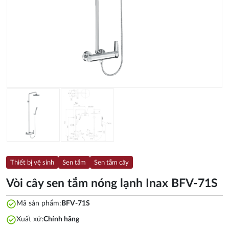
Thiết bị vệ sinh
Sen tắm
Sen tắm cây
Vòi cây sen tắm nóng lạnh Inax BFV-71S
check_circle
Mã sản phẩm:
BFV-71S
check_circle
Xuất xứ:
Chính hãng