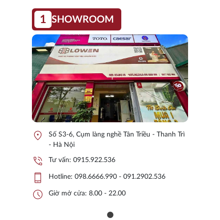
1
SHOWROOM
location_on
Số S3-6, Cụm làng nghề Tân Triều - Thanh Trì
- Hà Nội
phone_in_talk
Tư vấn:
0915.922.536
phone_iphone
Hotline:
098.6666.990 - 091.2902.536
schedule
Giờ mở cửa: 8.00 - 22.00