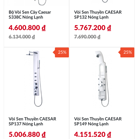
Bộ Vòi Sen Cây Caesar
Vòi Sen Thuyền CAESAR
S338C Nóng Lạnh
SP132 Nóng Lạnh
4.600.800
₫
5.767.200
₫
6.134.000
₫
7.690.000
₫
Giá
Giá
Giá
Giá
25%
25%
gốc
hiện
gốc
hiện
là:
tại
là:
tại
6.134.000 ₫.
là:
7.690.000 ₫.
là:
4.600.800 ₫.
5.767.200 ₫.
Vòi Sen Thuyền CAESAR
Vòi Sen Thuyền CAESAR
SP137 Nóng Lạnh
SP149 Nóng Lạnh
5.006.880
₫
4.151.520
₫