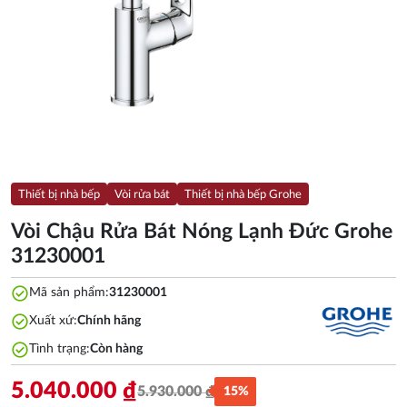
Thiết bị nhà bếp
Vòi rửa bát
Thiết bị nhà bếp Grohe
Vòi Chậu Rửa Bát Nóng Lạnh Đức Grohe
31230001
check_circle
Mã sản phẩm:
31230001
check_circle
Xuất xứ:
Chính hãng
check_circle
Tình trạng:
Còn hàng
5.040.000
₫
5.930.000
₫
15%
Giá
Giá