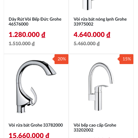
Dây Rút Vòi Bếp Đức Grohe
Vòi rửa bát nóng lạnh Grohe
46576000
33975002
1.280.000
₫
4.640.000
₫
1.510.000
₫
5.460.000
₫
Giá
Giá
Giá
Giá
20%
15%
gốc
hiện
gốc
hiện
là:
tại
là:
tại
1.510.000 ₫.
là:
5.460.000 ₫.
là:
1.280.000 ₫.
4.640.000 ₫.
Vòi rửa bát Grohe 33782000
Vòi bếp cao cấp Grohe
33202002
15.660.000
₫