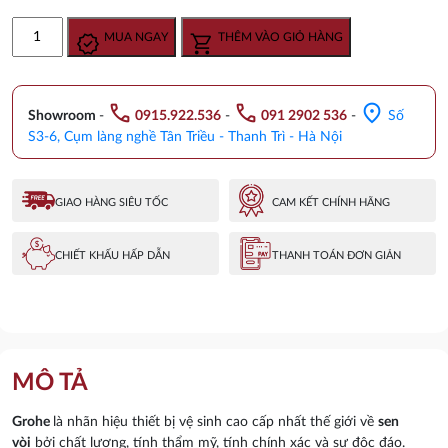
gốc
hiện
Vòi
MUA NGAY
THÊM VÀO GIỎ HÀNG
là:
tại
Chậu
5.930.000 ₫.
là:
Rửa
5.040.000 ₫.
Bát
call
call
location_on
Nóng
Showroom
-
0915.922.536
-
091 2902 536
-
Số
Lạnh
S3-6, Cụm làng nghề Tân Triều - Thanh Trì - Hà Nội
Đức
Grohe
31230001
GIAO HÀNG SIÊU TỐC
CAM KẾT CHÍNH HÃNG
số
lượng
CHIẾT KHẤU HẤP DẪN
THANH TOÁN ĐƠN GIẢN
MÔ TẢ
Grohe
là nhãn hiệu thiết bị vệ sinh cao cấp nhất thế giới về
sen
vòi
bởi chất lượng, tính thẩm mỹ,
tính chính xác
và sự độc đáo.