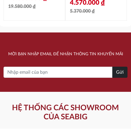
4.570.000
₫
19.580.000
₫
5.370.000
₫
Giá
Giá
Giá
Giá
gốc
hiện
gốc
hiện
là:
tại
là:
tại
19.580.000 ₫.
là:
5.370.000 ₫.
là:
15.660.000 ₫.
MỜI BẠN NHẬP EMAIL ĐỂ NHẬN THÔNG TIN KHUYẾN MÃI
4.570.000 ₫.
Gửi
HỆ THỐNG CÁC SHOWROOM
CỦA SEABIG