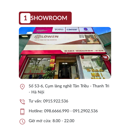
1
SHOWROOM
location_on
Số S3-6, Cụm làng nghề Tân Triều - Thanh Trì
- Hà Nội
phone_in_talk
Tư vấn:
0915.922.536
phone_iphone
Hotline:
098.6666.990 - 091.2902.536
schedule
Giờ mở cửa: 8.00 - 22.00