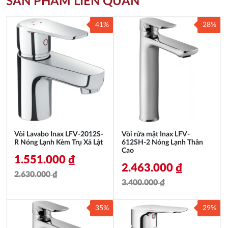
SẢN PHẨM LIÊN QUAN
41%
28%
Vòi Lavabo Inax LFV-2012S-
Vòi rửa mặt Inax LFV-
R Nóng Lạnh Kèm Trụ Xả Lật
612SH-2 Nóng Lạnh Thân
Cao
1.551.000
₫
2.463.000
₫
2.630.000
₫
3.400.000
₫
Giá
Giá
Giá
Giá
gốc
hiện
35%
29%
gốc
hiện
là:
tại