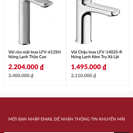
là:
tại
2.630.000 ₫.
là:
3.400.000 ₫.
là:
1.551.000 ₫.
2.463.000 ₫.
Vòi rửa mặt Inax LFV-612SH
Vòi Chậu Inax LFV-1402S-R
Nóng Lạnh Thân Cao
Nóng Lạnh Kèm Trụ Xả Lật
2.204.000
₫
1.495.000
₫
3.400.000
₫
2.110.000
₫
Giá
Giá
Giá
Giá
gốc
hiện
gốc
hiện
là:
tại
là:
tại
3.400.000 ₫.
là:
2.110.000 ₫.
là:
MỜI BẠN NHẬP EMAIL ĐỂ NHẬN THÔNG TIN KHUYẾN MÃI
2.204.000 ₫.
1.495.000 ₫.