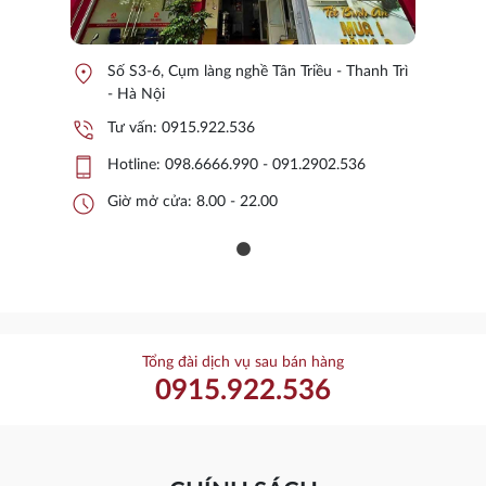
location_on
Số S3-6, Cụm làng nghề Tân Triều - Thanh Trì
- Hà Nội
phone_in_talk
Tư vấn:
0915.922.536
phone_iphone
Hotline:
098.6666.990 - 091.2902.536
schedule
Giờ mở cửa: 8.00 - 22.00
Tổng đài dịch vụ sau bán hàng
0915.922.536