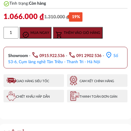
check_circle
Tình trạng:
Còn hàng
1.066.000
₫
1.310.000
₫
19%
Giá
Giá
gốc
hiện
Vòi
MUA NGAY
THÊM VÀO GIỎ HÀNG
là:
tại
Lavabo
1.310.000 ₫.
là:
Inax
1.066.000 ₫.
LFV-
call
call
location_on
12AP
Showroom
-
0915.922.536
-
091 2902 536
-
Số
Lạnh
S3-6, Cụm làng nghề Tân Triều - Thanh Trì - Hà Nội
số
lượng
GIAO HÀNG SIÊU TỐC
CAM KẾT CHÍNH HÃNG
CHIẾT KHẤU HẤP DẪN
THANH TOÁN ĐƠN GIẢN