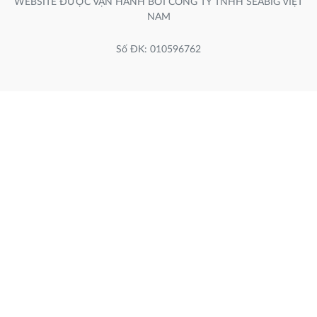
WEBSITE ĐƯỢC VẬN HÀNH BỞI CÔNG TY TNHH SEABIG VIỆT
NAM
Số ĐK: 010596762