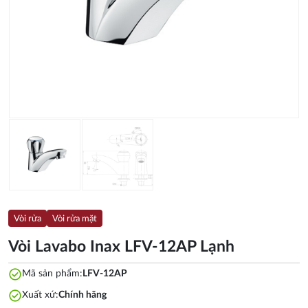
Vòi rửa
Vòi rửa mặt
Vòi Lavabo Inax LFV-12AP Lạnh
check_circle
Mã sản phẩm:
LFV-12AP
check_circle
Xuất xứ:
Chính hãng