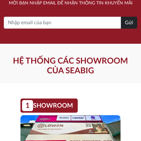
MỜI BẠN NHẬP EMAIL ĐỂ NHẬN THÔNG TIN KHUYẾN MÃI
2.204.000 ₫.
1.495.000 ₫.
Gửi
HỆ THỐNG CÁC SHOWROOM
CỦA SEABIG
1
SHOWROOM