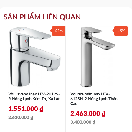
SẢN PHẨM LIÊN QUAN
41%
28%
Vòi Lavabo Inax LFV-2012S-
Vòi rửa mặt Inax LFV-
R Nóng Lạnh Kèm Trụ Xả Lật
612SH-2 Nóng Lạnh Thân
Cao
1.551.000
₫
2.463.000
₫
2.630.000
₫
3.400.000
₫
Giá
Giá
Giá
Giá