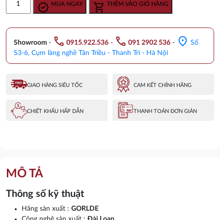
MUA NGAY
THÊM VÀO GIỎ HÀNG
là:
tại
lavabo
2.820.000 ₫.
là:
nóng
2.350.000 ₫.
lạnh
call
call
location_on
GORLDE
Showroom
-
0915.922.536
-
091 2902 536
-
Số
8156
S3-6, Cụm làng nghề Tân Triều - Thanh Trì - Hà Nội
số
lượng
GIAO HÀNG SIÊU TỐC
CAM KẾT CHÍNH HÃNG
CHIẾT KHẤU HẤP DẪN
THANH TOÁN ĐƠN GIẢN
MÔ TẢ
Thông số kỹ thuật
Hãng sản xuất :
GORLDE
Công nghệ sản xuất :
Đài Loan