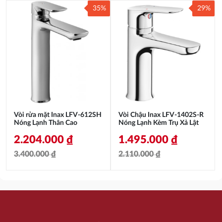
gốc
hiện
35%
29%
gốc
hiện
là:
tại
là:
tại
2.630.000 ₫.
là:
3.400.000 ₫.
là:
1.551.000 ₫.
2.463.000 ₫.
Vòi rửa mặt Inax LFV-612SH
Vòi Chậu Inax LFV-1402S-R
Nóng Lạnh Thân Cao
Nóng Lạnh Kèm Trụ Xả Lật
2.204.000
₫
1.495.000
₫
3.400.000
₫
2.110.000
₫
Giá
Giá
Giá
Giá
gốc
hiện
gốc
hiện
là:
tại
là:
tại
3.400.000 ₫.
là:
2.110.000 ₫.
là: