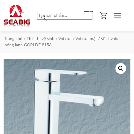
shopping_cart
menu
search
Trang chủ
/
Thiết bị vệ sinh
/
Vòi rửa
/
Vòi rửa mặt
/ Vòi lavabo
nóng lạnh GORLDE 8156