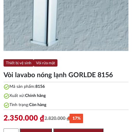
Thiết bị vệ sinh
Vòi rửa mặt
Vòi lavabo nóng lạnh GORLDE 8156
check_circle
Mã sản phẩm:
8156
check_circle
Xuất xứ:
Chính hãng
check_circle
Tình trạng:
Còn hàng
2.350.000
₫
2.820.000
₫
17%
Giá
Giá
gốc
hiện
Vòi