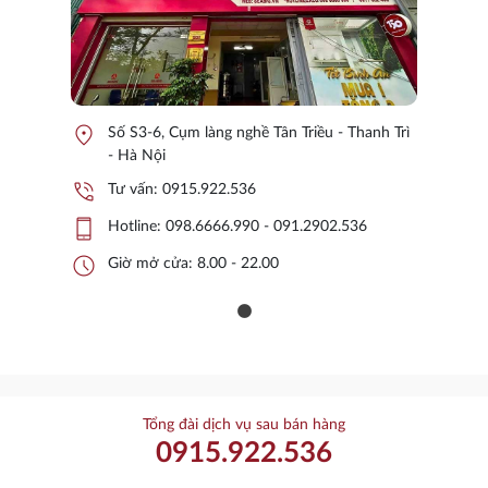
location_on
Số S3-6, Cụm làng nghề Tân Triều - Thanh Trì
- Hà Nội
phone_in_talk
Tư vấn:
0915.922.536
phone_iphone
Hotline:
098.6666.990 - 091.2902.536
schedule
Giờ mở cửa: 8.00 - 22.00
Tổng đài dịch vụ sau bán hàng
0915.922.536