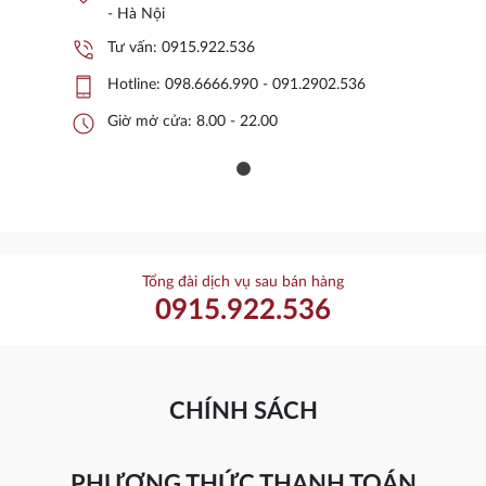
- Hà Nội
phone_in_talk
Tư vấn:
0915.922.536
phone_iphone
Hotline:
098.6666.990 - 091.2902.536
schedule
Giờ mở cửa: 8.00 - 22.00
Tổng đài dịch vụ sau bán hàng
0915.922.536
CHÍNH SÁCH
PHƯƠNG THỨC THANH TOÁN