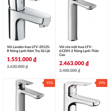
Vòi Lavabo Inax LFV-2012S-
Vòi rửa mặt Inax LFV-
R Nóng Lạnh Kèm Trụ Xả Lật
612SH-2 Nóng Lạnh Thân
Cao
1.551.000
₫
2.463.000
₫
2.630.000
₫
3.400.000
₫
Giá
Giá
Giá
Giá
gốc
hiện
35%
29%
gốc
hiện
là:
tại
là:
tại
2.630.000 ₫.
là:
3.400.000 ₫.
là:
1.551.000 ₫.
2.463.000 ₫.