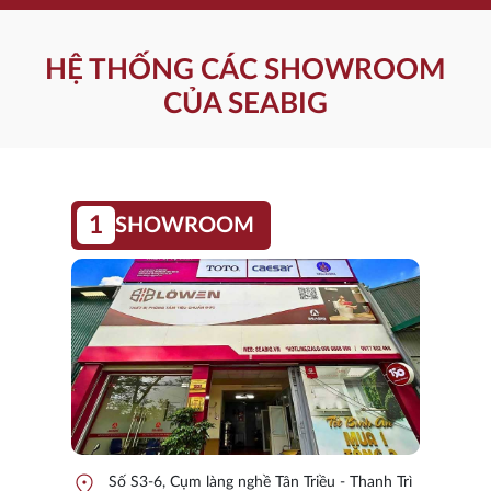
HỆ THỐNG CÁC SHOWROOM
CỦA SEABIG
1
SHOWROOM
location_on
Số S3-6, Cụm làng nghề Tân Triều - Thanh Trì