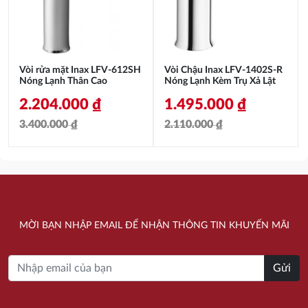
Vòi rửa mặt Inax LFV-612SH
Vòi Chậu Inax LFV-1402S-R
Nóng Lạnh Thân Cao
Nóng Lạnh Kèm Trụ Xả Lật
2.204.000
₫
1.495.000
₫
3.400.000
₫
2.110.000
₫
Giá
Giá
Giá
Giá
gốc
hiện
gốc
hiện
là:
tại
là:
tại
3.400.000 ₫.
là:
2.110.000 ₫.
là:
MỜI BẠN NHẬP EMAIL ĐỂ NHẬN THÔNG TIN KHUYẾN MÃI
2.204.000 ₫.
1.495.000 ₫.
Gửi