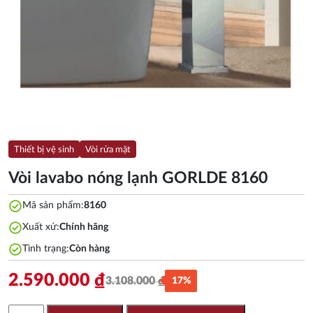
Thiết bị vệ sinh
Vòi rửa mặt
Vòi lavabo nóng lạnh GORLDE 8160
check_circle
Mã sản phẩm:
8160
check_circle
Xuất xứ:
Chính hãng
check_circle
Tình trạng:
Còn hàng
2.590.000
₫
3.108.000
₫
17%
Giá
Giá
gốc
hiện
Vòi