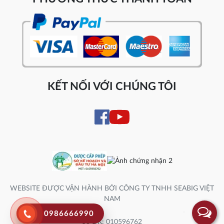
KẾT NỐI VỚI CHÚNG TÔI
WEBSITE ĐƯỢC VẬN HÀNH BỞI CÔNG TY TNHH SEABIG VIỆT
NAM
0986666990
Số ĐK: 010596762