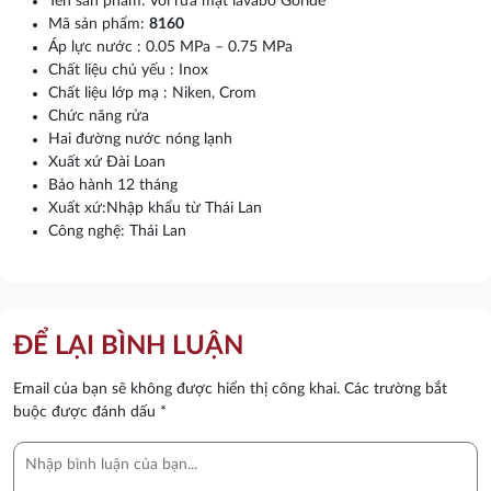
Tên sản phẩm: Vòi rửa mặt lavabo Gorlde
Mã sản phẩm:
8160
Áp lực nước : 0.05 MPa – 0.75 MPa
Chất liệu chủ yếu : Inox
Chất liệu lớp mạ : Niken, Crom
Chức năng rửa
Hai đường nước nóng lạnh
Xuất xứ Đài Loan
Bảo hành 12 tháng
Xuất xứ:Nhập khẩu từ Thái Lan
Công nghệ: Thái Lan
ĐỂ LẠI BÌNH LUẬN
Email của bạn sẽ không được hiển thị công khai.
Các trường bắt
buộc được đánh dấu
*