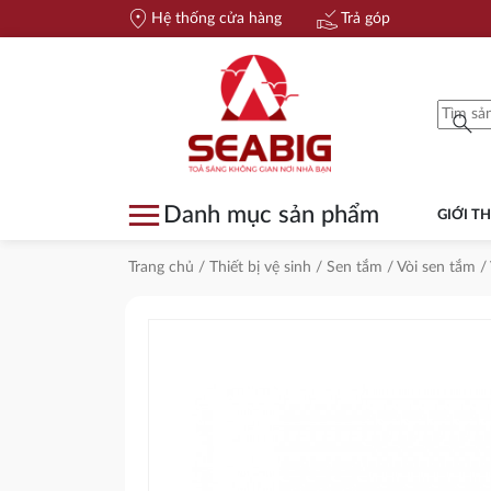
location_on
approval_delegation
Hệ thống cửa hàng
Trả góp
search
menu
Danh mục sản phẩm
GIỚI TH
Trang chủ
/
Thiết bị vệ sinh
/
Sen tắm
/
Vòi sen tắm
/ 