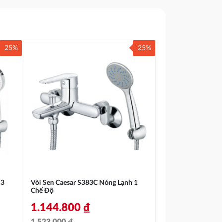
25%
25%
 3
Vòi Sen Caesar S383C Nóng Lạnh 1
Chế Độ
1.144.800
₫