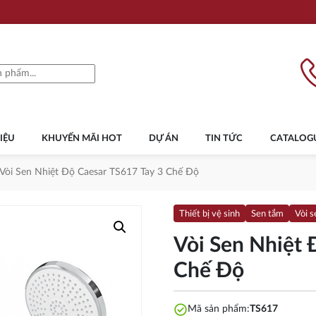
IỆU
KHUYẾN MÃI HOT
DỰ ÁN
TIN TỨC
CATALOG
Vòi Sen Nhiệt Độ Caesar TS617 Tay 3 Chế Độ
Thiết bị vệ sinh
Sen tắm
Vòi s
Vòi Sen Nhiệt 
Chế Độ
check_circle
Mã sản phẩm:
TS617