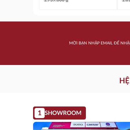
1.739.000
₫
1.8
Giá
Giá
Gi
Gi
gốc
hiện
gố
hi
là:
tại
là:
tại
1.739.000 ₫.
là:
1.
là:
MỜI BẠN NHẬP EMAIL ĐỂ NHẬ
1.306.800 ₫.
1.
HỆ
1
SHOWROOM