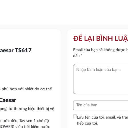
ĐỂ LẠI BÌNH LU
 caesar TS617
Email của bạn sẽ không được hi
dấu
*
ộ phù hợp với nhiệt độ cơ thể.
Caesar
rọng) từ thương hiệu thiết bị vệ
Lưu tên của tôi, email, và tr
 nước đều, Tay sen 1 chế độ
tiếp của tôi.
HOWER) giúp tiết kiệm nước