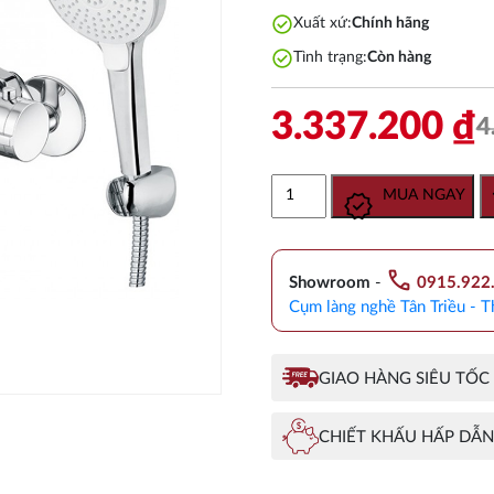
check_circle
Xuất xứ:
Chính hãng
check_circle
Tình trạng:
Còn hàng
3.337.200
₫
4
Vòi
MUA NGAY
Sen
Nhiệt
Độ
call
Caesar
Showroom
-
0915.922
TS617
Cụm làng nghề Tân Triều - T
Tay
3
Chế
GIAO HÀNG SIÊU TỐC
Độ
số
CHIẾT KHẤU HẤP DẪN
lượng