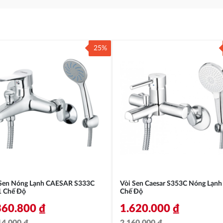
25%
 Sen Nóng Lạnh CAESAR S333C
Vòi Sen Caesar S353C Nóng Lạnh
1 Chế Độ
Chế Độ
360.800
₫
1.620.000
₫