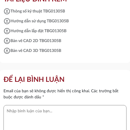
download_for_offline
Thông số kỹ thuật TBG01305B
download_for_offline
Hướng dẫn sử dụng TBG01305B
download_for_offline
Hướng dẫn lắp đặt TBG01305B
download_for_offline
Bản vẽ CAD 2D TBG01305B
download_for_offline
Bản vẽ CAD 3D TBG01305B
ĐỂ LẠI BÌNH LUẬN
Email của bạn sẽ không được hiển thị công khai.
Các trường bắt
buộc được đánh dấu
*