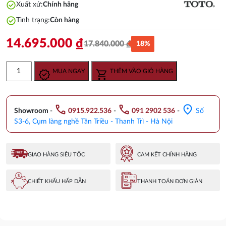
check_circle
Xuất xứ:
Chính hãng
check_circle
Tình trạng:
Còn hàng
14.695.000
₫
17.840.000
₫
18%
Giá
Giá
gốc
hiện
Vòi
MUA NGAY
THÊM VÀO GIỎ HÀNG
là:
tại
Xả
17.840.000 ₫.
là:
Bồn
14.695.000 ₫.
Tắm
call
call
location_on
TOTO
Showroom
-
0915.922.536
-
091 2902 536
-
Số
TBG01305B
S3-6, Cụm làng nghề Tân Triều - Thanh Trì - Hà Nội
Gật
Gù
3
GIAO HÀNG SIÊU TỐC
CAM KẾT CHÍNH HÃNG
Lỗ
số
CHIẾT KHẤU HẤP DẪN
THANH TOÁN ĐƠN GIẢN
lượng