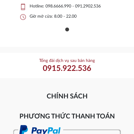
phone_iphone
Hotline:
098.6666.990 - 091.2902.536
schedule
Giờ mở cửa: 8.00 - 22.00
Tổng đài dịch vụ sau bán hàng
0915.922.536
CHÍNH SÁCH
PHƯƠNG THỨC THANH TOÁN