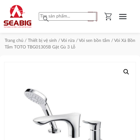
shopping_cart
menu
search
Trang chủ
/
Thiết bị vệ sinh
/
Vòi rửa
/
Vòi sen bồn tắm
/ Vòi Xả Bồn
Tắm TOTO TBG01305B Gật Gù 3 Lỗ