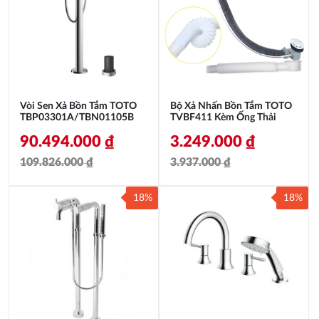
Vòi Sen Xả Bồn Tắm TOTO
Bộ Xả Nhấn Bồn Tắm TOTO
TBP03301A/TBN01105B
TVBF411 Kèm Ống Thải
90.494.000
₫
3.249.000
₫
109.826.000
₫
3.937.000
₫
Giá
Giá
Giá
Giá
18%
18%
gốc
hiện
gốc
hiện
là:
tại
là:
tại
109.826.000 ₫.
là:
3.937.000 ₫.
là:
90.494.000 ₫.
3.249.000 ₫.