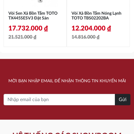
Vòi Sen Xả Bồn Tắm TOTO
Vòi Xả Bồn Tắm Nóng Lạnh
TX445SESV3 Đặt Sàn
TOTO TBS02202BA
17.732.000
₫
12.204.000
₫
21.521.000
₫
14.816.000
₫
Giá
Giá
Giá
Giá
gốc
hiện
gốc
hiện
là:
tại
là:
tại
21.521.000 ₫.
là:
14.816.000 ₫.
là:
MỜI BẠN NHẬP EMAIL ĐỂ NHẬN THÔNG TIN KHUYẾN MÃI
17.732.000 ₫.
12.204.000 ₫.
Gửi