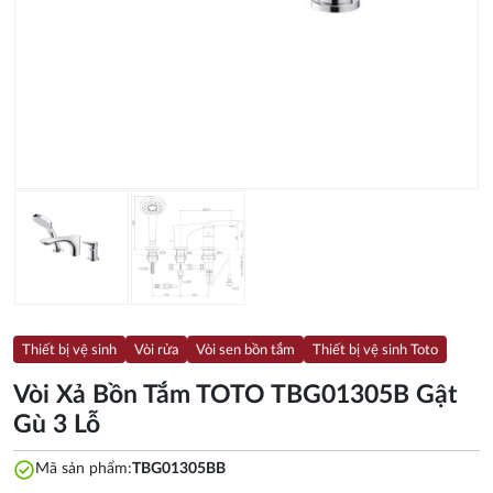
Thiết bị vệ sinh
Vòi rửa
Vòi sen bồn tắm
Thiết bị vệ sinh Toto
Vòi Xả Bồn Tắm TOTO TBG01305B Gật
Gù 3 Lỗ
check_circle
Mã sản phẩm:
TBG01305BB