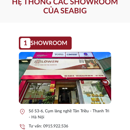
HỆ THỐNG CÁC SHOWROOM
CỦA SEABIG
1
SHOWROOM
location_on
Số S3-6, Cụm làng nghề Tân Triều - Thanh Trì
- Hà Nội
phone_in_talk
Tư vấn:
0915.922.536