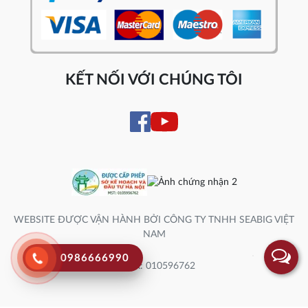
KẾT NỐI VỚI CHÚNG TÔI
WEBSITE ĐƯỢC VẬN HÀNH BỞI CÔNG TY TNHH SEABIG VIỆT
NAM
0986666990
Số ĐK: 010596762