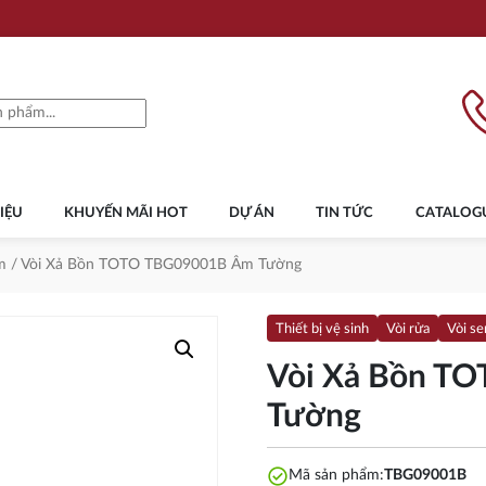
IỆU
KHUYẾN MÃI HOT
DỰ ÁN
TIN TỨC
CATALOG
m
/ Vòi Xả Bồn TOTO TBG09001B Âm Tường
Thiết bị vệ sinh
Vòi rửa
Vòi se
Vòi Xả Bồn T
Tường
check_circle
Mã sản phẩm:
TBG09001B