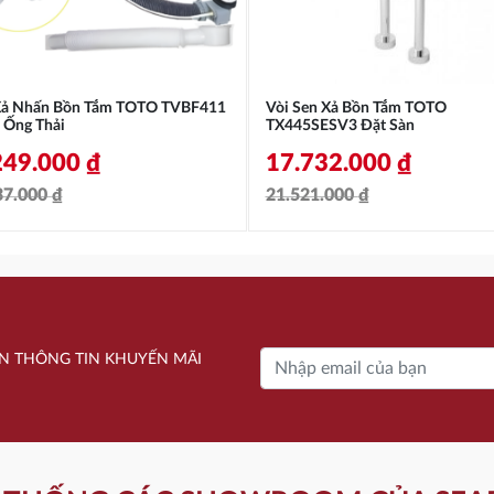
Xả Nhấn Bồn Tắm TOTO TVBF411
Vòi Sen Xả Bồn Tắm TOTO
 Ống Thải
TX445SESV3 Đặt Sàn
249.000
₫
17.732.000
₫
37.000
₫
21.521.000
₫
á
á
Giá
Giá
c
ện
gốc
hiện
là:
tại
937.000 ₫.
21.521.000 ₫.
là:
N THÔNG TIN KHUYẾN MÃI
249.000 ₫.
17.732.000 ₫.