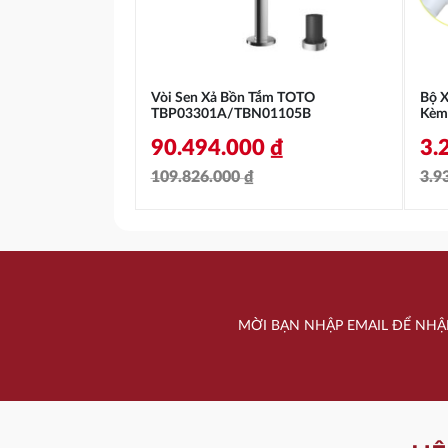
Vòi Sen Xả Bồn Tắm TOTO
Bộ 
TBP03301A/TBN01105B
Kèm
90.494.000
₫
3.
109.826.000
₫
3.9
Giá
Giá
Gi
Gi
gốc
hiện
gố
hi
là:
tại
là:
tại
109.826.000 ₫.
là:
3.
là:
MỜI BẠN NHẬP EMAIL ĐỂ NHẬ
90.494.000 ₫.
3.