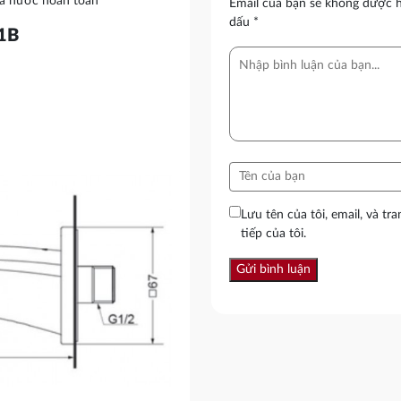
óa nước hoàn toàn
Email của bạn sẽ không được hi
dấu
*
01B
Lưu tên của tôi, email, và tr
tiếp của tôi.