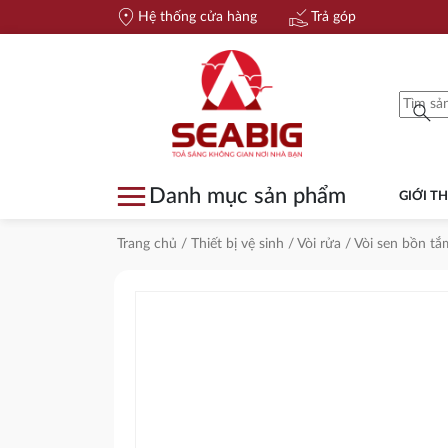
location_on
approval_delegation
Hệ thống cửa hàng
Trả góp
search
menu
Danh mục sản phẩm
GIỚI TH
Trang chủ
/
Thiết bị vệ sinh
/
Vòi rửa
/
Vòi sen bồn tắ