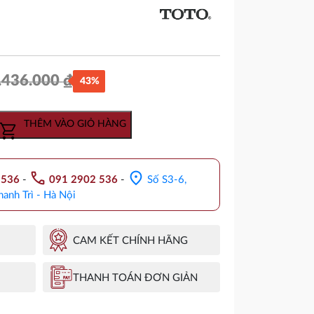
.436.000
₫
43%
Giá
Giá
gốc
hiện
THÊM VÀO GIỎ HÀNG
là:
tại
3.436.000 ₫.
là:
call
location_on
.536
-
091 2902 536
-
Số S3-6,
1.966.000 ₫.
hanh Trì - Hà Nội
CAM KẾT CHÍNH HÃNG
THANH TOÁN ĐƠN GIẢN