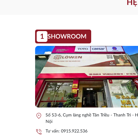
HỆ
1
SHOWROOM
location_on
Số S3-6, Cụm làng nghề Tân Triều - Thanh Trì - 
Nội
phone_in_talk
Tư vấn:
0915.922.536