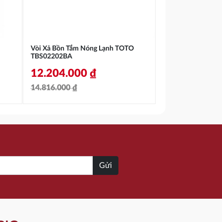
Vòi Xả Bồn Tắm Nóng Lạnh TOTO
TBS02202BA
12.204.000
₫
14.816.000
₫
Giá
Giá
gốc
hiện
là:
tại
14.816.000 ₫.
là:
12.204.000 ₫.
Gửi