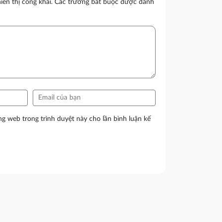
ển thị công khai.
Các trường bắt buộc được đánh
ang web trong trình duyệt này cho lần bình luận kế