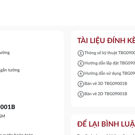
TÀI LIỆU ĐÍNH 
download_for_offline
tường
Thông số kỹ thuật TBG090
download_for_offline
Hướng dẫn lắp đặt TBG09
 gắn tường
download_for_offline
Hướng dẫn sử dụng TBG0
download_for_offline
Bản vẽ 3D TBG09001B
download_for_offline
Bản vẽ 2D TBG09001B
09001B
 GM
ĐỂ LẠI BÌNH LU