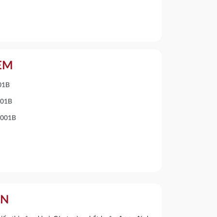
KÈM
01B
001B
9001B
ẬN