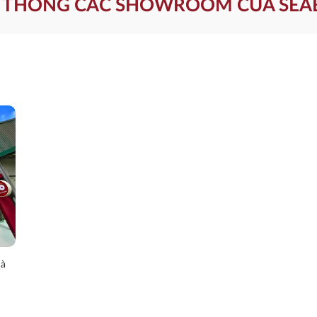
 THỐNG CÁC SHOWROOM CỦA SEA
Hà