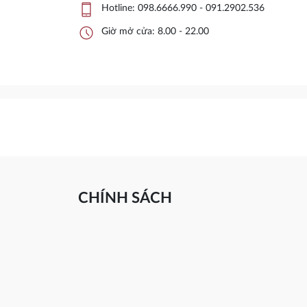
phone_iphone
Hotline:
098.6666.990 - 091.2902.536
schedule
Giờ mở cửa: 8.00 - 22.00
CHÍNH SÁCH