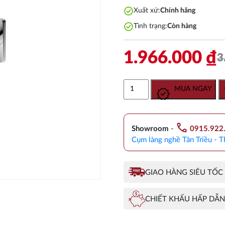
check_circle
Xuất xứ:
Chính hãng
check_circle
Tình trạng:
Còn hàng
1.966.000
₫
3
Vòi
MUA NGAY
Xả
Bồn
TOTO
call
TBG09001B
Showroom
-
0915.922
Âm
Cụm làng nghề Tân Triều - T
Tường
số
lượng
GIAO HÀNG SIÊU TỐC
CHIẾT KHẤU HẤP DẪN