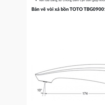
Van đĩa bằng sứ chống bám cặn bẩn giúp kh
Bản vẽ vòi xả bồn TOTO TBG090