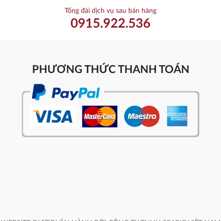
Tổng đài dịch vụ sau bán hàng
0915.922.536
PHƯƠNG THỨC THANH TOÁN
WEBSITE ĐƯỢC VẬN HÀNH BỞI CÔNG TY TNHH SEABIG VIỆT NAM