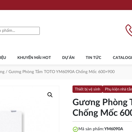
IỆU
KHUYẾN MÃI HOT
DỰ ÁN
TIN TỨC
CATALOG
ng
/ Gương Phòng Tắm TOTO YM6090A Chống Mốc 600×900
Thiết bị vệ sinh
Phụ kiện nhà tắ
Gương Phòng
Chống Mốc 60
check_circle
Mã sản phẩm:
YM6090A