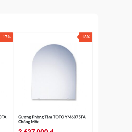
17%
18%
0FA
Gương Phòng Tắm TOTO YM6075FA
Chống Mốc