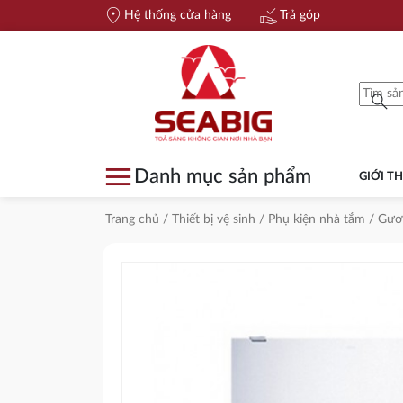
location_on
approval_delegation
Hệ thống cửa hàng
Trả góp
search
menu
Danh mục sản phẩm
GIỚI TH
Trang chủ
/
Thiết bị vệ sinh
/
Phụ kiện nhà tắm
/
Gươ