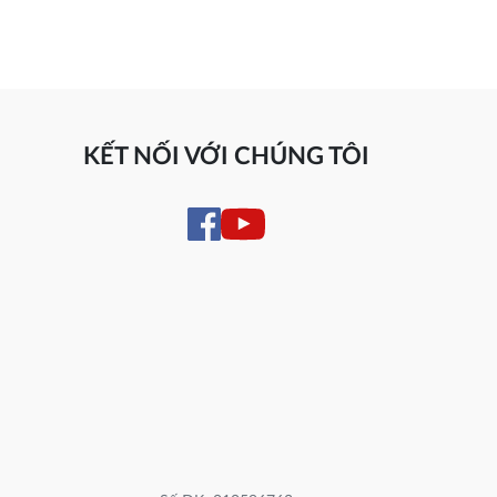
KẾT NỐI VỚI CHÚNG TÔI
Số ĐK: 010596762