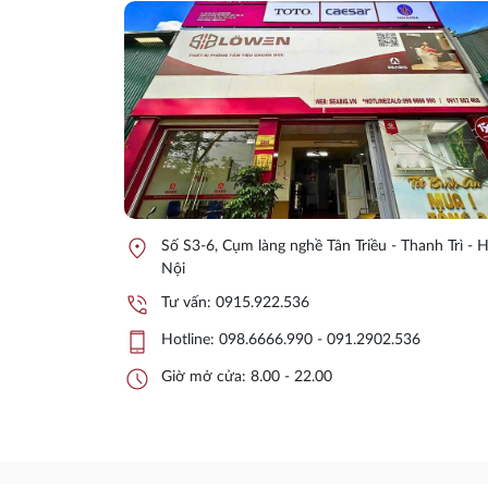
location_on
Số S3-6, Cụm làng nghề Tân Triều - Thanh Trì - 
Nội
phone_in_talk
Tư vấn:
0915.922.536
phone_iphone
Hotline:
098.6666.990 - 091.2902.536
schedule
Giờ mở cửa: 8.00 - 22.00