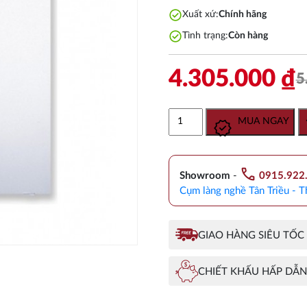
check_circle
Xuất xứ:
Chính hãng
check_circle
Tình trạng:
Còn hàng
4.305.000
₫
5
Gương
MUA NGAY
Phòng
Tắm
TOTO
call
YM6090A
Showroom
-
0915.922
Chống
Cụm làng nghề Tân Triều - T
Mốc
600x900
số
GIAO HÀNG SIÊU TỐC
lượng
CHIẾT KHẤU HẤP DẪN