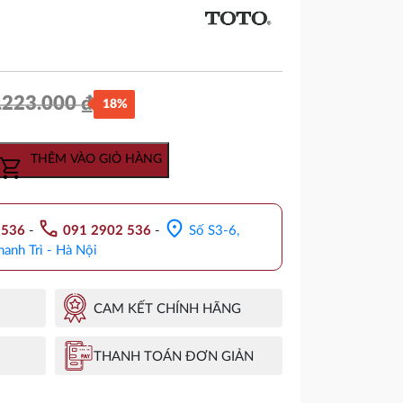
.223.000
₫
18%
Giá
Giá
gốc
hiện
THÊM VÀO GIỎ HÀNG
là:
tại
5.223.000 ₫.
là:
call
location_on
.536
-
091 2902 536
-
Số S3-6,
4.305.000 ₫.
hanh Trì - Hà Nội
CAM KẾT CHÍNH HÃNG
THANH TOÁN ĐƠN GIẢN