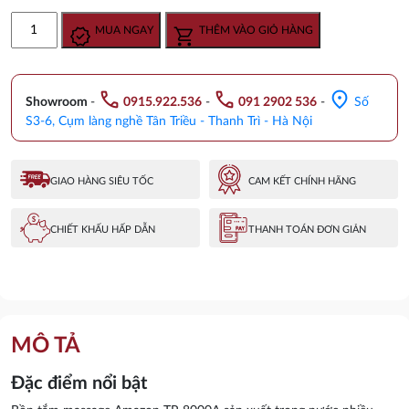
gốc
hiện
Bồn
MUA NGAY
THÊM VÀO GIỎ HÀNG
là:
tại
tắm
20.900.000 ₫.
là:
massage
17.140.000 ₫.
Amazon
call
call
location_on
TP-
Showroom
-
0915.922.536
-
091 2902 536
-
Số
8000A
S3-6, Cụm làng nghề Tân Triều - Thanh Trì - Hà Nội
số
lượng
GIAO HÀNG SIÊU TỐC
CAM KẾT CHÍNH HÃNG
CHIẾT KHẤU HẤP DẪN
THANH TOÁN ĐƠN GIẢN
MÔ TẢ
Đặc điểm nổi bật