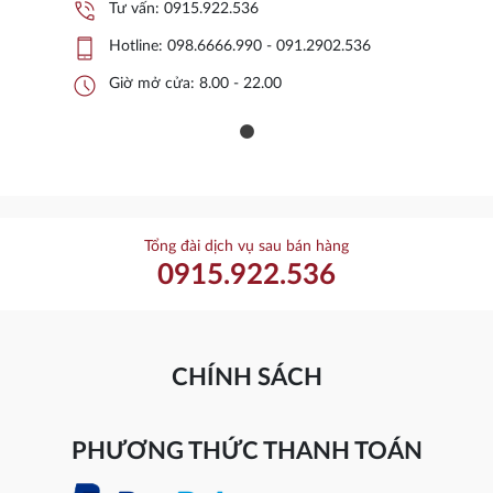
phone_in_talk
Tư vấn:
0915.922.536
phone_iphone
Hotline:
098.6666.990 - 091.2902.536
schedule
Giờ mở cửa: 8.00 - 22.00
Tổng đài dịch vụ sau bán hàng
0915.922.536
CHÍNH SÁCH
PHƯƠNG THỨC THANH TOÁN