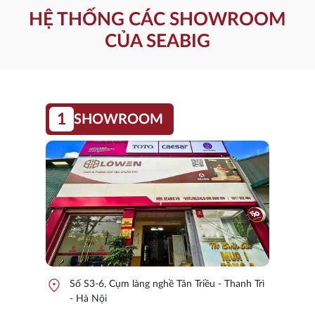
HỆ THỐNG CÁC SHOWROOM
CỦA SEABIG
1
SHOWROOM
location_on
Số S3-6, Cụm làng nghề Tân Triều - Thanh Trì
- Hà Nội