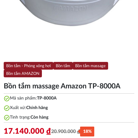
Bồn tắm - Phòng xông hơi
Bồn tắm
Bồn tắm massage
Bồn tắm AMAZON
Bồn tắm massage Amazon TP-8000A
check_circle
Mã sản phẩm:
TP-8000A
check_circle
Xuất xứ:
Chính hãng
check_circle
Tình trạng:
Còn hàng
17.140.000
₫
20.900.000
₫
18%
Giá
Giá