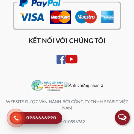
KẾT NỐI VỚI CHÚNG TÔI
WEBSITE ĐƯỢC VẬN HÀNH BỞI CÔNG TY TNHH SEABIG VIỆT
NAM
0986666990
Số ĐK: 010596762