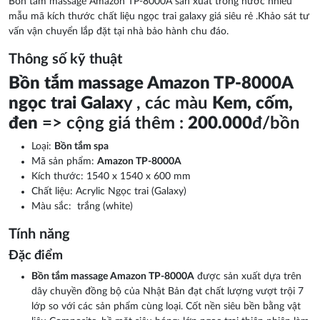
Bồn tắm massage Amazon TP-8000A sản xuất trong nước nhiều
mẫu mã kích thước chất liệu ngọc trai galaxy giá siêu rẻ .Khảo sát tư
vấn vận chuyển lắp đặt tại nhà bảo hành chu đáo.
Thông số kỹ thuật
Bồn tắm massage Amazon TP-8000A
ngọc trai Galax
y , các màu
Kem, cốm,
đen
=> cộng giá thêm :
200.000
đ/bồn
Loại:
Bồn tắm spa
Mã sản phẩm:
Amazon TP-8000A
Kích thước: 1540 x 1540 x 600 mm
Chất liệu: Acrylic Ngọc trai (Galaxy)
Màu sắc: trắng (white)
Tính năng
Đặc điểm
Bồn tắm massage Amazon TP-8000A
được sản xuất dựa trên
dây chuyền đồng bộ của Nhật Bản đạt chất lượng vượt trội 7
lớp so với các sản phẩm cùng loại. Cốt nền siêu bền bằng vật