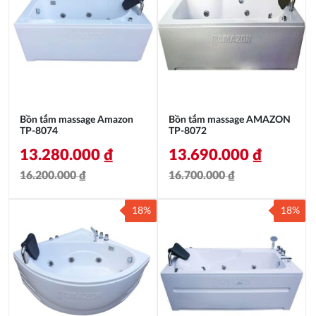
Bồn tắm massage Amazon
Bồn tắm massage AMAZON
TP-8074
TP-8072
13.280.000
₫
13.690.000
₫
16.200.000
₫
16.700.000
₫
Giá
Giá
Giá
Giá
18%
18%
gốc
hiện
gốc
hiện
là:
tại
là:
tại
16.200.000 ₫.
là:
16.700.000 ₫.
là:
13.280.000 ₫.
13.690.000 ₫.