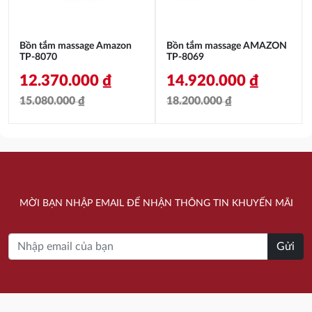
Bồn tắm massage Amazon
Bồn tắm massage AMAZON
TP-8070
TP-8069
12.370.000
₫
14.920.000
₫
15.080.000
₫
18.200.000
₫
Giá
Giá
Giá
Giá
gốc
hiện
gốc
hiện
là:
tại
là:
tại
15.080.000 ₫.
là:
18.200.000 ₫.
là:
MỜI BẠN NHẬP EMAIL ĐỂ NHẬN THÔNG TIN KHUYẾN MÃI
12.370.000 ₫.
14.920.000 ₫.
Gửi